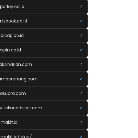
parlay.co.id
↗
rtsbook.co.id
↗
dicap.co.id
↗
espin.co.id
↗
aksiharian.com
↗
lamberenang.com
↗
kasuara.com
↗
.teknoadvisor.com
↗
imakit.id
↗
imakit.id/loker/
↗