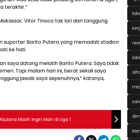
a terakhir.”
lok
kassar, Vitor Tinoco tak lari dari tanggung
ker
n suporter Barito Putera yang memadati stadion
res
ti ke hati.
lok
asan saya datang melatih Barito Putera. Saya tidak
emen. Tapi malam hari ini, berat sekali saya
alf
tanggung jawab saya sepenuhnya,” katanya,
mic
san
dim
aulana Masih Ingin Main di Liga 1
bis