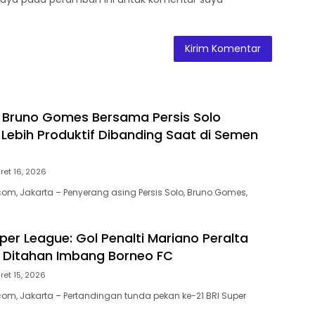
 Bruno Gomes Bersama Persis Solo
 Lebih Produktif Dibanding Saat di Semen
ret 16, 2026
om, Jakarta – Penyerang asing Persis Solo, Bruno Gomes,
uper League: Gol Penalti Mariano Peralta
ib Ditahan Imbang Borneo FC
ret 15, 2026
om, Jakarta – Pertandingan tunda pekan ke-21 BRI Super