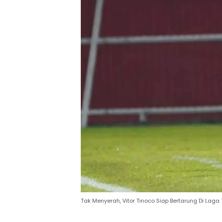
Tak Menyerah, Vitor Tinoco Siap Bertarung Di Laga 