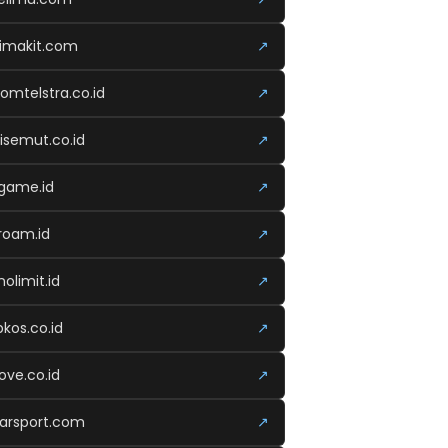
imakit.com
↗
komtelstra.co.id
↗
isemut.co.id
↗
vgame.id
↗
roam.id
↗
nolimit.id
↗
kos.co.id
↗
ove.co.id
↗
arsport.com
↗