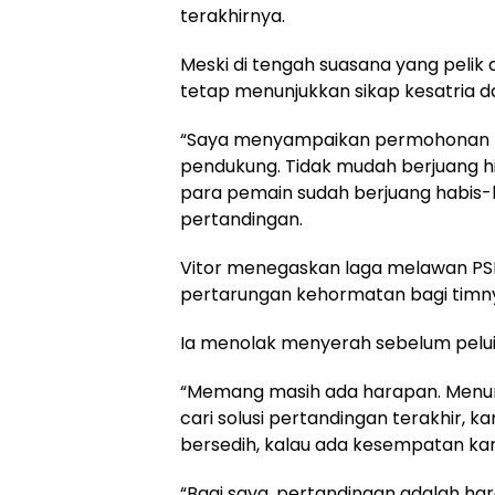
terakhirnya.
Meski di tengah suasana yang pelik 
tetap menunjukkan sikap kesatria d
“Saya menyampaikan permohonan m
pendukung. Tidak mudah berjuang hin
para pemain sudah berjuang habis-ha
pertandingan.
Vitor menegaskan laga melawan PSI
pertarungan kehormatan bagi timn
Ia menolak menyerah sebelum peluit
“Memang masih ada harapan. Menung
cari solusi pertandingan terakhir, k
bersedih, kalau ada kesempatan ka
“Bagi saya, pertandingan adalah harga