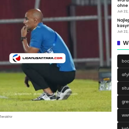
Warum
ohne 
Juli 22
Najle
kasy
Juli 22
W
boo
afy
sit
gre
www
Terakhir
kaf