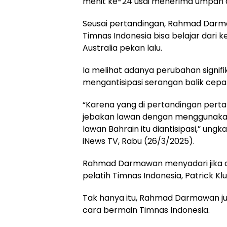
menit ke-24 usai menerima umpan d
Seusai pertandingan, Rahmad Darm
Timnas Indonesia bisa belajar dari
Australia pekan lalu.
Ia melihat adanya perubahan signif
mengantisipasi serangan balik cepa
“Karena yang di pertandingan perta
jebakan lawan dengan menggunakan
lawan Bahrain itu diantisipasi,” u
iNews TV, Rabu (26/3/2025).
Rahmad Darmawan menyadari jika ad
pelatih Timnas Indonesia, Patrick Klu
Tak hanya itu, Rahmad Darmawan ju
cara bermain Timnas Indonesia.