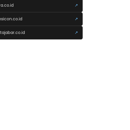
ra.co.id
↗
nsicon.co.id
↗
tajabar.co.id
↗