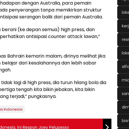
rhadapan dengan Australia, para pemain
 pada penyerangan tanpa memikirkan struktur
lok
isipasi serangan balik dari pemain Australia.
ker
lu berani (ke depan semua) high press, dan
erhatikan antisipasi counter attack lawan,”
res
lok
 Bahrain kemarin malam, dirinya melihat jika
 belajar dari kesalahannya dan lebih sabar
alf
ngah.
mic
ak lagi di high press, dia turun hilang bola dia
rtiga tengah kita bikin jebakan, kita bikin
san
ang terjadi,” pungkasnya.
dim
s Indonesia
bis
donesia, Ini Respon Joey Pelupessy