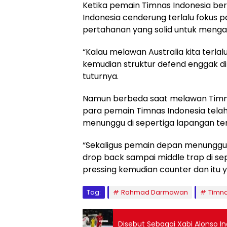
Ketika pemain Timnas Indonesia be
Indonesia cenderung terlalu fokus
pertahanan yang solid untuk mengant
“Kalau melawan Australia kita terla
kemudian struktur defend enggak dip
tuturnya.
Namun berbeda saat melawan Timnas
para pemain Timnas Indonesia telah
menunggu di sepertiga lapangan te
“Sekaligus pemain depan menunggu tid
drop back sampai middle trap di sepe
pressing kemudian counter dan itu y
Tag:
Rahmad Darmawan
Timna
Disebut Sebagai Xabi Alonso In