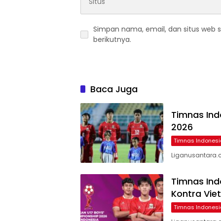
Simpan nama, email, dan situs web 
berikutnya.
Baca Juga
Timnas Indo
2026
Timnas Indonesi
Liganusantara.c
Timnas Ind
Kontra Vi
Timnas Indonesi