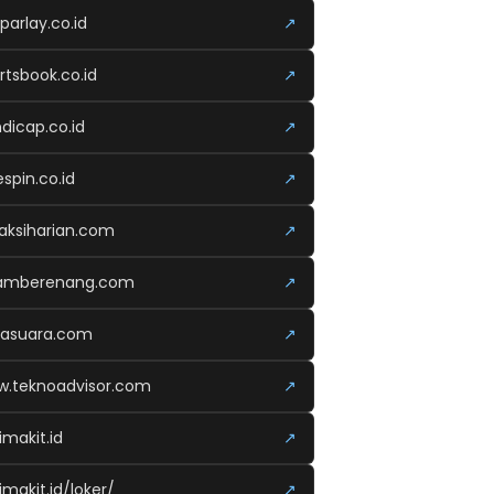
parlay.co.id
↗
rtsbook.co.id
↗
dicap.co.id
↗
espin.co.id
↗
aksiharian.com
↗
lamberenang.com
↗
kasuara.com
↗
.teknoadvisor.com
↗
imakit.id
↗
imakit.id/loker/
↗