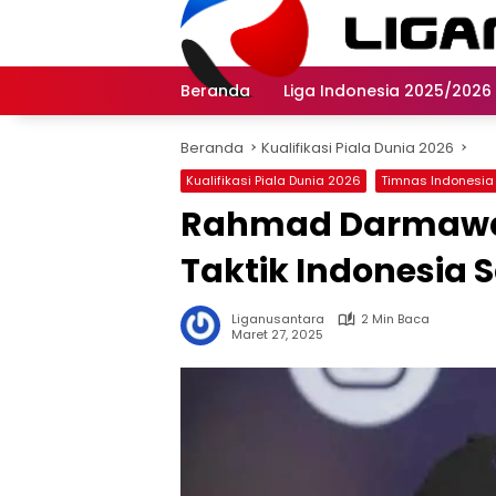
Langsung
ke
konten
Beranda
Liga Indonesia 2025/2026
Beranda
Kualifikasi Piala Dunia 2026
Kualifikasi Piala Dunia 2026
Timnas Indonesia
Rahmad Darmawa
Taktik Indonesia 
Liganusantara
2 Min Baca
Maret 27, 2025