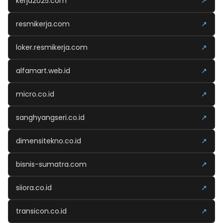
kerja2025.com
↗
resmikerja.com
↗
loker.resmikerja.com
↗
alfamart.web.id
↗
micro.co.id
↗
sanghyangseri.co.id
↗
dimensitekno.co.id
↗
bisnis-sumatra.com
↗
siiora.co.id
↗
transicon.co.id
↗