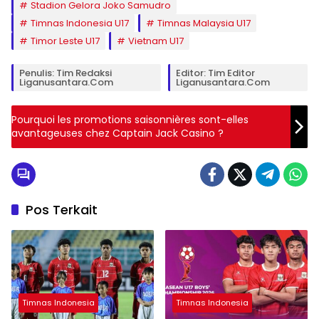
Stadion Gelora Joko Samudro
Timnas Indonesia U17
Timnas Malaysia U17
Timor Leste U17
Vietnam U17
Penulis: Tim Redaksi
Editor: Tim Editor
Liganusantara.com
Liganusantara.com
Pourquoi les promotions saisonnières sont-elles
avantageuses chez Captain Jack Casino ?
Pos Terkait
Timnas Indonesia
Timnas Indonesia