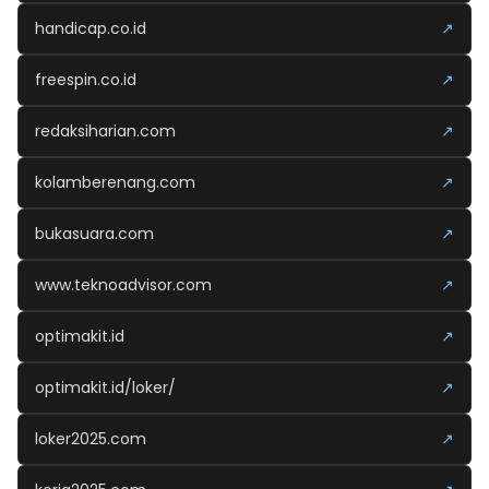
handicap.co.id
↗
freespin.co.id
↗
redaksiharian.com
↗
kolamberenang.com
↗
bukasuara.com
↗
www.teknoadvisor.com
↗
optimakit.id
↗
optimakit.id/loker/
↗
loker2025.com
↗