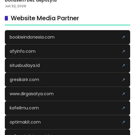
bonusem bez depozytu
Juli 22, 2026
Website Media Partner
bookieindonesia.com
↗
afyinfo.com
↗
situsbudaya.id
↗
gresikarir.com
↗
www.dirgasatya.com
↗
kafeilmu.com
↗
optimakit.com
↗