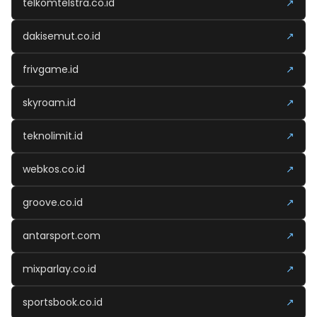
telkomtelstra.co.id
↗
dakisemut.co.id
↗
frivgame.id
↗
skyroam.id
↗
teknolimit.id
↗
webkos.co.id
↗
groove.co.id
↗
antarsport.com
↗
mixparlay.co.id
↗
sportsbook.co.id
↗