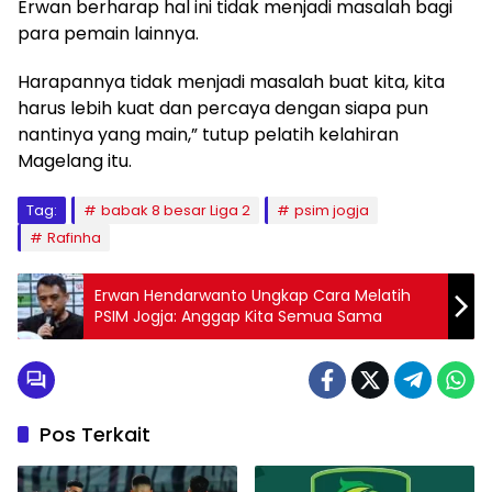
Erwan berharap hal ini tidak menjadi masalah bagi
para pemain lainnya.
Harapannya tidak menjadi masalah buat kita, kita
harus lebih kuat dan percaya dengan siapa pun
nantinya yang main,” tutup pelatih kelahiran
Magelang itu.
Tag:
babak 8 besar Liga 2
psim jogja
Rafinha
Erwan Hendarwanto Ungkap Cara Melatih
PSIM Jogja: Anggap Kita Semua Sama
Pos Terkait