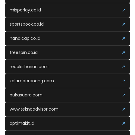
mixparlay.co.id
↗
sportsbook.co.id
↗
handicap.co.id
↗
freespin.co.id
↗
redaksiharian.com
↗
kolamberenang.com
↗
bukasuara.com
↗
www.teknoadvisor.com
↗
optimakit.id
↗