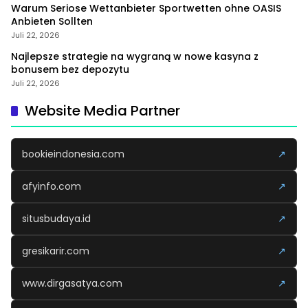
Warum Seriose Wettanbieter Sportwetten ohne OASIS
Anbieten Sollten
Juli 22, 2026
Najlepsze strategie na wygraną w nowe kasyna z
bonusem bez depozytu
Juli 22, 2026
Website Media Partner
bookieindonesia.com
↗
afyinfo.com
↗
situsbudaya.id
↗
gresikarir.com
↗
www.dirgasatya.com
↗