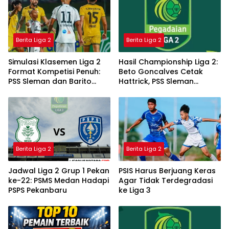
Berita Liga 2
Berita Liga 2
Simulasi Klasemen Liga 2
Hasil Championship Liga 2:
Format Kompetisi Penuh:
Beto Goncalves Cetak
PSS Sleman dan Barito
Hattrick, PSS Sleman
Putera Teratas
Berbagi Poin
Berita Liga 2
Berita Liga 2
Jadwal Liga 2 Grup 1 Pekan
PSIS Harus Berjuang Keras
ke-22: PSMS Medan Hadapi
Agar Tidak Terdegradasi
PSPS Pekanbaru
ke Liga 3