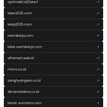
optimakit.id/loker/
↗
loker2025.com
↗
kerja2025.com
↗
resmikerja.com
↗
loker.resmikerja.com
↗
alfamart.web.id
↗
micro.co.id
↗
sanghyangseri.co.id
↗
dimensitekno.co.id
↗
bisnis-sumatra.com
↗