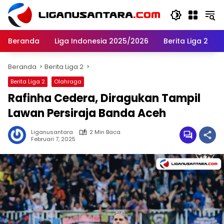
Langsung
ke
konten
Beranda
Liga Indonesia 2025/2026
Berita Liga 2
Beranda
Berita Liga 2
Berita Liga 2
Olahraga
Rafinha Cedera, Diragukan Tampil
Lawan Persiraja Banda Aceh
Liganusantara
2 Min Baca
Februari 7, 2025