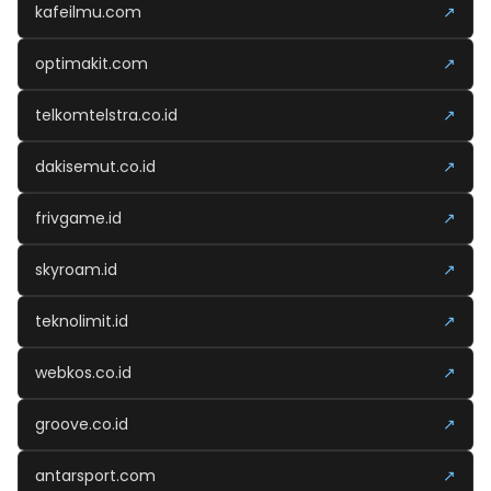
kafeilmu.com
↗
optimakit.com
↗
telkomtelstra.co.id
↗
dakisemut.co.id
↗
frivgame.id
↗
skyroam.id
↗
teknolimit.id
↗
webkos.co.id
↗
groove.co.id
↗
antarsport.com
↗