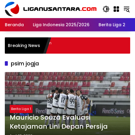
Langsung
ke
konten
Beranda
Liga Indonesia 2025/2026
Berita Liga 2
anbieter Sportwetten
Breaking News
 Sollten
psim jogja
Berita Liga 1
Mauricio Souza Evaluasi
Ketajaman Lini Depan Persija