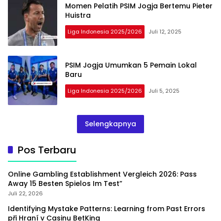
Momen Pelatih PSIM Jogja Bertemu Pieter
Huistra
Liga Indonesia 2025/2026
Juli 12, 2025
PSIM Jogja Umumkan 5 Pemain Lokal
Baru
Liga Indonesia 2025/2026
Juli 5, 2025
Selengkapnya
Pos Terbaru
Online Gambling Establishment Vergleich 2026: Pass
Away 15 Besten Spielos Im Test”
Juli 22, 2026
Identifying Mystake Patterns: Learning from Past Errors
při Hraní v Casinu BetKing