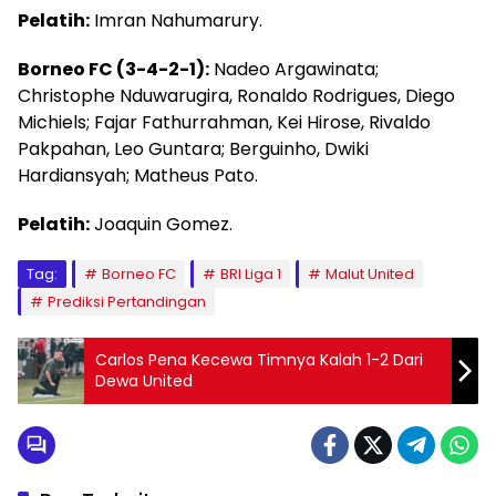
Pelatih:
Imran Nahumarury.
Borneo FC (3-4-2-1):
Nadeo Argawinata;
Christophe Nduwarugira, Ronaldo Rodrigues, Diego
Michiels; Fajar Fathurrahman, Kei Hirose, Rivaldo
Pakpahan, Leo Guntara; Berguinho, Dwiki
Hardiansyah; Matheus Pato.
Pelatih:
Joaquin Gomez.
Tag:
Borneo FC
BRI Liga 1
Malut United
Prediksi Pertandingan
Carlos Pena Kecewa Timnya Kalah 1-2 Dari
Dewa United