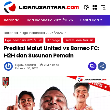
Langsung
ke
konten
Beranda
Liga Indonesia 2025/2026
Berita Liga 2
Beranda
Liga Indonesia 2025/2026
Liga Indonesia 2025/2026
Olahraga
Prediksi dan Analisis
Prediksi Malut United vs Borneo FC:
H2H dan Susunan Pemain
Liganusantara
2 Min Baca
Februari 10, 2025