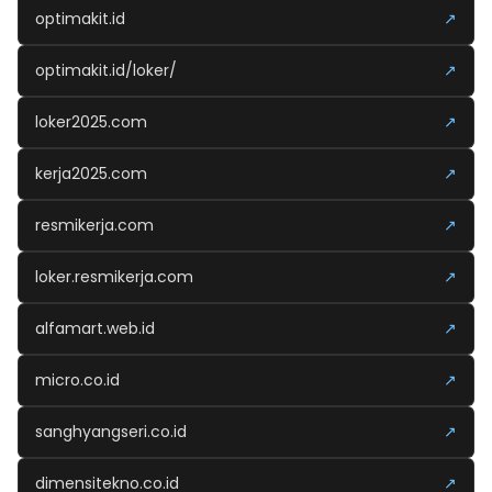
optimakit.id
↗
optimakit.id/loker/
↗
loker2025.com
↗
kerja2025.com
↗
resmikerja.com
↗
loker.resmikerja.com
↗
alfamart.web.id
↗
micro.co.id
↗
sanghyangseri.co.id
↗
dimensitekno.co.id
↗