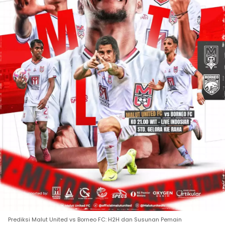
Prediksi Malut United vs Borneo FC: H2H dan Susunan Pemain