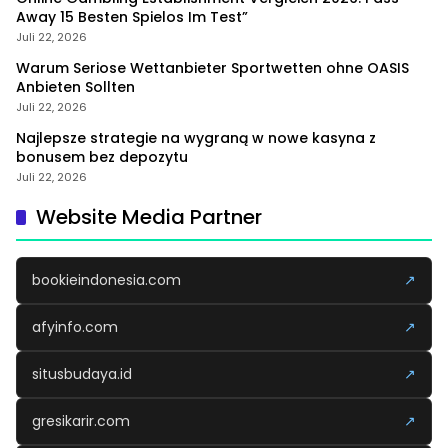
Away 15 Besten Spielos Im Test”
Juli 22, 2026
Warum Seriose Wettanbieter Sportwetten ohne OASIS
Anbieten Sollten
Juli 22, 2026
Najlepsze strategie na wygraną w nowe kasyna z
bonusem bez depozytu
Juli 22, 2026
Website Media Partner
bookieindonesia.com
↗
afyinfo.com
↗
situsbudaya.id
↗
gresikarir.com
↗