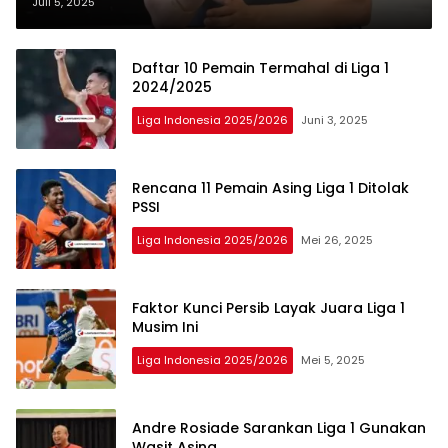
Juli 5, 2025
Daftar 10 Pemain Termahal di Liga 1
2024/2025
Liga Indonesia 2025/2026
Juni 3, 2025
Rencana 11 Pemain Asing Liga 1 Ditolak
PSSI
Liga Indonesia 2025/2026
Mei 26, 2025
Faktor Kunci Persib Layak Juara Liga 1
Musim Ini
Liga Indonesia 2025/2026
Mei 5, 2025
Andre Rosiade Sarankan Liga 1 Gunakan
Wasit Asing