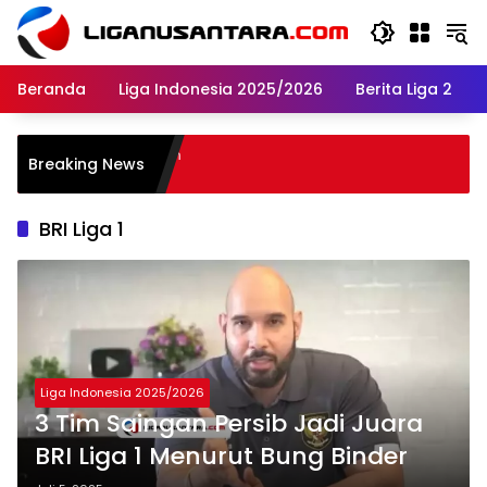
Langsung
ke
konten
Beranda
Liga Indonesia 2025/2026
Berita Liga 2
Breaking News
BRI Liga 1
Liga Indonesia 2025/2026
3 Tim Saingan Persib Jadi Juara
BRI Liga 1 Menurut Bung Binder