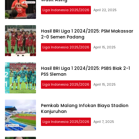
Liga Indonesia 2025/2026
April 22, 2025
Hasil BRI Liga 1 2024/2025: PSM Makassar
2-0 Semen Padang
Liga Indonesia 2025/2026
April 15, 2025
Hasil BRI Liga 1 2024/2025: PSBS Biak 2-1
PSS Sleman
Liga Indonesia 2025/2026
April 15, 2025
Pemkab Malang Infokan Biaya Stadion
Kanjuruhan
Liga Indonesia 2025/2026
April 7, 2025