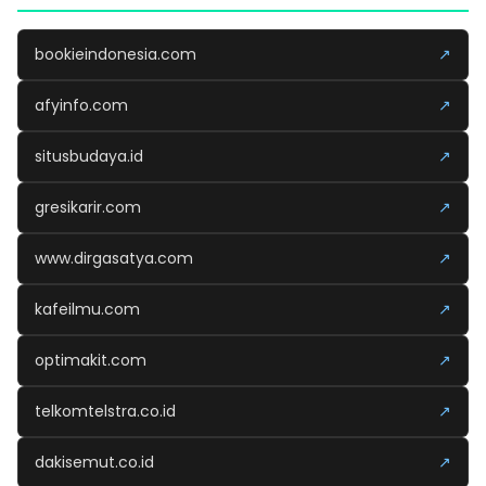
bookieindonesia.com
↗
afyinfo.com
↗
situsbudaya.id
↗
gresikarir.com
↗
www.dirgasatya.com
↗
kafeilmu.com
↗
optimakit.com
↗
telkomtelstra.co.id
↗
dakisemut.co.id
↗