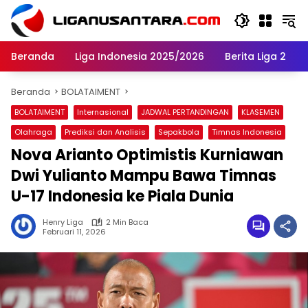
Langsung
ke
konten
Beranda
Liga Indonesia 2025/2026
Berita Liga 2
Beranda
BOLATAIMENT
BOLATAIMENT
Internasional
JADWAL PERTANDINGAN
KLASEMEN
Olahraga
Prediksi dan Analisis
Sepakbola
Timnas Indonesia
Nova Arianto Optimistis Kurniawan
Dwi Yulianto Mampu Bawa Timnas
U-17 Indonesia ke Piala Dunia
Henry Liga
2 Min Baca
Februari 11, 2026