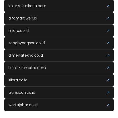
loker.resmikerja.com
↗
alfamart.web.id
↗
micro.co.id
↗
sanghyangseri.co.id
↗
dimensitekno.co.id
↗
bisnis-sumatra.com
↗
siiora.co.id
↗
transicon.co.id
↗
wartajabar.co.id
↗