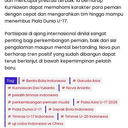
dan mencapai prestasi terbaik. Ia berharap
Kurniawan dapat memahami karakter para pemain
dengan cepat dan mengarahkan tim hingga mampu
menembus Piala Dunia U-17.
Partisipasi di ajang internasional dinilai sangat
penting bagi perkembangan pemain, baik dari sisi
pengalaman maupun mental bertanding. Nova pun
berharap tren positif yang sudah dibangun dapat
terus berlanjut di bawah kepemimpinan pelatih
baru.
Tag:
Berita Bola Indonesia
Garuda Asia
Kurniawan Dwi Yulianto
Nova Arianto
pelatih timnas indonesia
perkembangan pemain muda
Piala Asia U-17 2026
Piala Dunia U-17
Sepak Bola Indonesia
Timnas U-17 Indonesia
Timnas U-20 Indonesia
uji coba Indonesia vs China