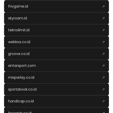
frivgame.id
↗
skyroam.id
↗
teknolimit.id
↗
webkos.co.id
↗
groove.co.id
↗
antarsport.com
↗
mixparlay.co.id
↗
sportsbook.co.id
↗
handicap.co.id
↗