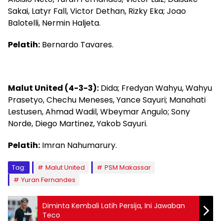
Sakai, Latyr Fall, Victor Dethan, Rizky Eka; Joao
Balotelli, Nermin Haljeta.
Pelatih:
Bernardo Tavares.
Malut United (4-3-3):
Dida; Fredyan Wahyu, Wahyu
Prasetyo, Chechu Meneses, Yance Sayuri; Manahati
Lestusen, Ahmad Wadil, Wbeymar Angulo; Sony
Norde, Diego Martinez, Yakob Sayuri.
Pelatih:
Imran Nahumarury.
Tag:
Malut United
PSM Makassar
Yuran Fernandes
Diminta Kembali Latih Persija, Ini Jawaban
Teco