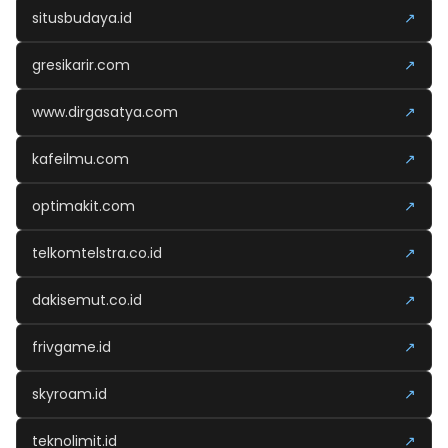
situsbudaya.id
↗
gresikarir.com
↗
www.dirgasatya.com
↗
kafeilmu.com
↗
optimakit.com
↗
telkomtelstra.co.id
↗
dakisemut.co.id
↗
frivgame.id
↗
skyroam.id
↗
teknolimit.id
↗