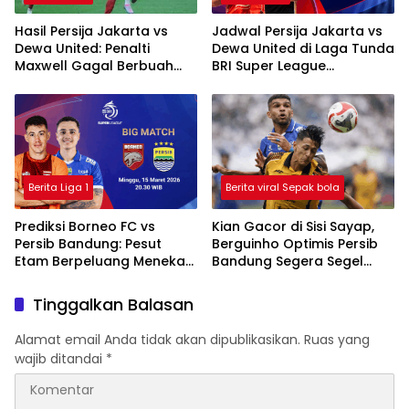
Hasil Persija Jakarta vs
Jadwal Persija Jakarta vs
Dewa United: Penalti
Dewa United di Laga Tunda
Maxwell Gagal Berbuah
BRI Super League
Gol, Macan Kemayoran
2025/2026
Ditahan Imbang
Berita Liga 1
Berita viral Sepak bola
Prediksi Borneo FC vs
Kian Gacor di Sisi Sayap,
Persib Bandung: Pesut
Berguinho Optimis Persib
Etam Berpeluang Menekan
Bandung Segera Segel
Sejak Awal
Gelar Juara BRI Super
League
Tinggalkan Balasan
Alamat email Anda tidak akan dipublikasikan.
Ruas yang
wajib ditandai
*