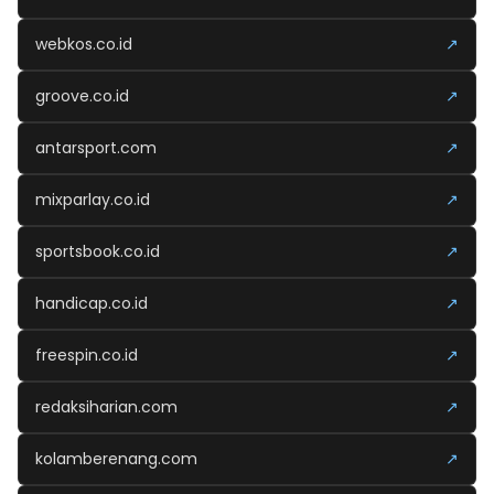
webkos.co.id
↗
groove.co.id
↗
antarsport.com
↗
mixparlay.co.id
↗
sportsbook.co.id
↗
handicap.co.id
↗
freespin.co.id
↗
redaksiharian.com
↗
kolamberenang.com
↗