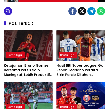
Pos Terkait
Berita Liga 1
Berita Liga 1
Ketajaman Bruno Gomes
Hasil BRI Super League: Gol
Bersama Persis Solo
Penalti Mariano Peralta
Meningkat, Lebih Produktif
Bikin Persib Ditahan
Dibanding Saat di Semen
Imbang Borneo FC
Padang
Berita Liga 1
Berita Liga 1