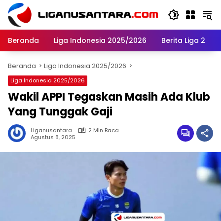
Langsung
ke
konten
Beranda
Liga Indonesia 2025/2026
Berita Liga 2
Beranda
Liga Indonesia 2025/2026
Liga Indonesia 2025/2026
Wakil APPI Tegaskan Masih Ada Klub
Yang Tunggak Gaji
Liganusantara
2 Min Baca
Agustus 8, 2025