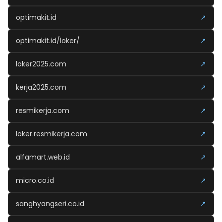
optimakit.id
↗
optimakit.id/loker/
↗
loker2025.com
↗
kerja2025.com
↗
resmikerja.com
↗
loker.resmikerja.com
↗
alfamart.web.id
↗
micro.co.id
↗
sanghyangseri.co.id
↗