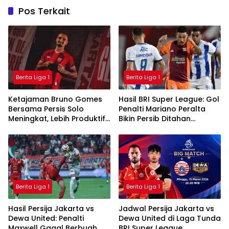
Pos Terkait
Berita Liga 1
Berita Liga 1
Ketajaman Bruno Gomes
Hasil BRI Super League: Gol
Bersama Persis Solo
Penalti Mariano Peralta
Meningkat, Lebih Produktif
Bikin Persib Ditahan
Dibanding Saat di Semen
Imbang Borneo FC
Padang
Berita Liga 1
Berita Liga 1
Hasil Persija Jakarta vs
Jadwal Persija Jakarta vs
Dewa United: Penalti
Dewa United di Laga Tunda
Maxwell Gagal Berbuah
BRI Super League