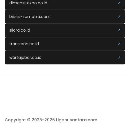
dimensitekno.co.id
↗
bisnis-sumatra.com
↗
siiora.co.id
↗
transicon.co.id
↗
wartajabar.co.id
↗
Copyright © 2025-2026 Liganusantara.com