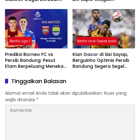
Gol, Macan Kemayoran
2025/2026
Ditahan Imbang
Berita Liga 1
Berita viral Sepak bola
Prediksi Borneo FC vs
Kian Gacor di Sisi Sayap,
Persib Bandung: Pesut
Berguinho Optimis Persib
Etam Berpeluang Menekan
Bandung Segera Segel
Sejak Awal
Gelar Juara BRI Super
League
Tinggalkan Balasan
Alamat email Anda tidak akan dipublikasikan.
Ruas yang
wajib ditandai
*