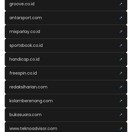
groove.co.id
↗
antarsport.com
↗
mixparlay.co.id
↗
sportsbook.co.id
↗
handicap.co.id
↗
freespin.co.id
↗
redaksiharian.com
↗
kolamberenang.com
↗
bukasuara.com
↗
www.teknoadvisor.com
↗