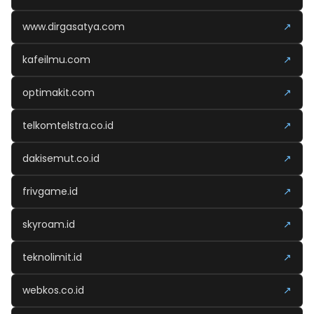
www.dirgasatya.com
↗
kafeilmu.com
↗
optimakit.com
↗
telkomtelstra.co.id
↗
dakisemut.co.id
↗
frivgame.id
↗
skyroam.id
↗
teknolimit.id
↗
webkos.co.id
↗