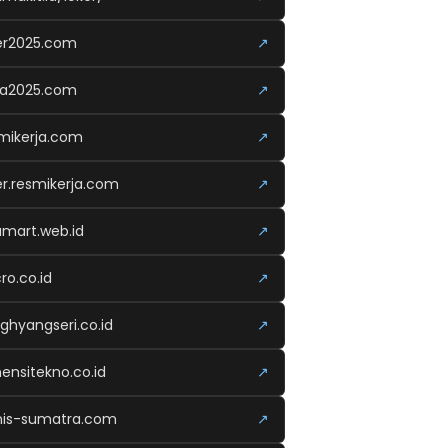
er2025.com
↗
ja2025.com
↗
mikerja.com
↗
er.resmikerja.com
↗
amart.web.id
↗
ro.co.id
↗
ghyangseri.co.id
↗
ensitekno.co.id
↗
nis-sumatra.com
↗