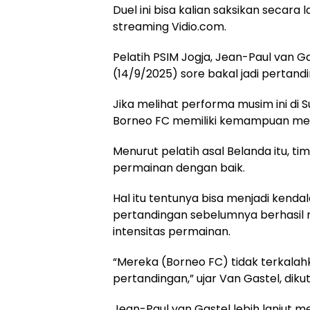
Duel ini bisa kalian saksikan secara 
streaming Vidio.com.
Pelatih PSIM Jogja, Jean-Paul van G
(14/9/2025) sore bakal jadi pertan
Jika melihat performa musim ini di 
Borneo FC memiliki kemampuan men
Menurut pelatih asal Belanda itu, t
permainan dengan baik.
Hal itu tentunya bisa menjadi kend
pertandingan sebelumnya berhasil
intensitas permainan.
“Mereka (Borneo FC) tidak terkalahk
pertandingan,” ujar Van Gastel, dikut
Jean-Paul van Gastel lebih lanjut