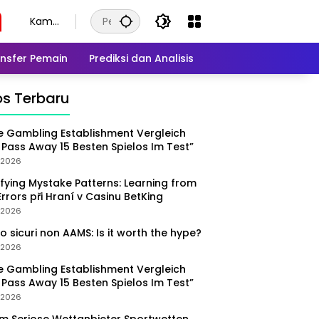
Kamis
, 6
Agust
nsfer Pemain
Prediksi dan Analisis
us
2026
os Terbaru
e Gambling Establishment Vergleich
 Pass Away 15 Besten Spielos Im Test”
, 2026
ifying Mystake Patterns: Learning from
Errors při Hraní v Casinu BetKing
, 2026
o sicuri non AAMS: Is it worth the hype?
, 2026
e Gambling Establishment Vergleich
 Pass Away 15 Besten Spielos Im Test”
, 2026