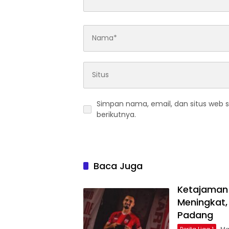
Simpan nama, email, dan situs web 
berikutnya.
Baca Juga
Ketajaman
Meningkat,
Padang
Berita Liga 1
Ma