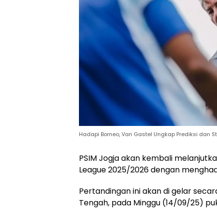
Hadapi Borneo, Van Gastel Ungkap Prediksi dan St
PSIM Jogja akan kembali melanjutka
League 2025/2026 dengan menghad
Pertandingan ini akan di gelar secar
Tengah, pada Minggu (14/09/25) puku