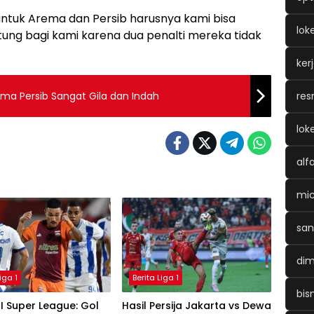
untuk Arema dan Persib harusnya kami bisa
lok
tung bagi kami karena dua penalti mereka tidak
ker
a Persib Sangat Gila dan Indah
res
lok
alf
mic
san
dim
iga 1
Berita Liga 1
bis
RI Super League: Gol
Hasil Persija Jakarta vs Dewa