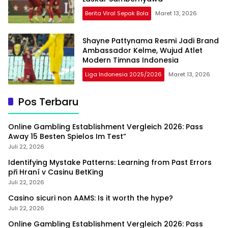
Berita Viral Sepak Bola
Maret 13, 2026
Shayne Pattynama Resmi Jadi Brand
Ambassador Kelme, Wujud Atlet
Modern Timnas Indonesia
Liga Indonesia 2025/2026
Maret 13, 2026
Pos Terbaru
Online Gambling Establishment Vergleich 2026: Pass
Away 15 Besten Spielos Im Test”
Juli 22, 2026
Identifying Mystake Patterns: Learning from Past Errors
při Hraní v Casinu BetKing
Juli 22, 2026
Casino sicuri non AAMS: Is it worth the hype?
Juli 22, 2026
Online Gambling Establishment Vergleich 2026: Pass