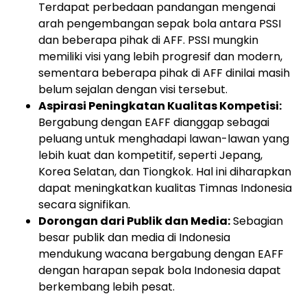
Terdapat perbedaan pandangan mengenai
arah pengembangan sepak bola antara PSSI
dan beberapa pihak di AFF. PSSI mungkin
memiliki visi yang lebih progresif dan modern,
sementara beberapa pihak di AFF dinilai masih
belum sejalan dengan visi tersebut.
Aspirasi Peningkatan Kualitas Kompetisi:
Bergabung dengan EAFF dianggap sebagai
peluang untuk menghadapi lawan-lawan yang
lebih kuat dan kompetitif, seperti Jepang,
Korea Selatan, dan Tiongkok. Hal ini diharapkan
dapat meningkatkan kualitas Timnas Indonesia
secara signifikan.
Dorongan dari Publik dan Media:
Sebagian
besar publik dan media di Indonesia
mendukung wacana bergabung dengan EAFF
dengan harapan sepak bola Indonesia dapat
berkembang lebih pesat.