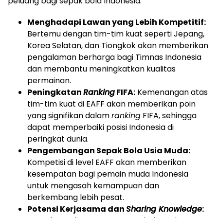
peluang bagi sepak bola Indonesia:
Menghadapi Lawan yang Lebih Kompetitif:
Bertemu dengan tim-tim kuat seperti Jepang,
Korea Selatan, dan Tiongkok akan memberikan
pengalaman berharga bagi Timnas Indonesia
dan membantu meningkatkan kualitas
permainan.
Peningkatan
Ranking
FIFA:
Kemenangan atas
tim-tim kuat di EAFF akan memberikan poin
yang signifikan dalam
ranking
FIFA, sehingga
dapat memperbaiki posisi Indonesia di
peringkat dunia.
Pengembangan Sepak Bola Usia Muda:
Kompetisi di level EAFF akan memberikan
kesempatan bagi pemain muda Indonesia
untuk mengasah kemampuan dan
berkembang lebih pesat.
Potensi Kerjasama dan
Sharing Knowledge
: