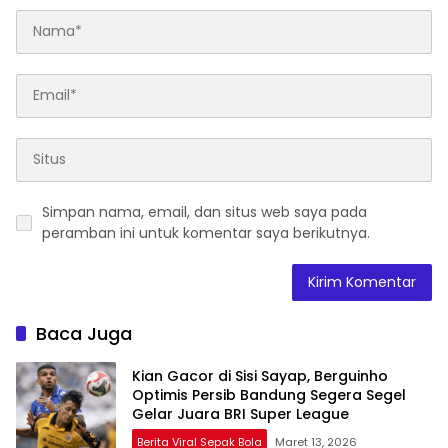
Simpan nama, email, dan situs web saya pada
peramban ini untuk komentar saya berikutnya.
Baca Juga
Kian Gacor di Sisi Sayap, Berguinho
Optimis Persib Bandung Segera Segel
Gelar Juara BRI Super League
Berita Viral Sepak Bola
Maret 13, 2026