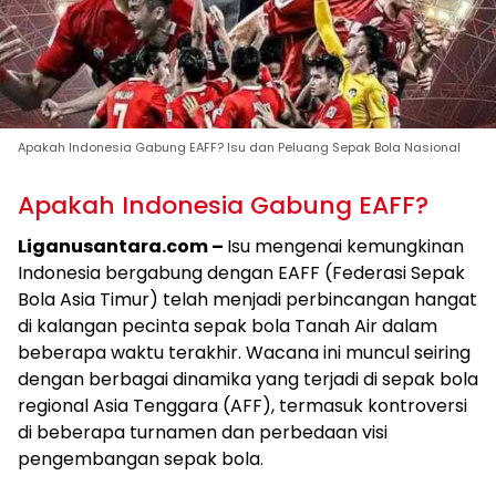
Apakah Indonesia Gabung EAFF? Isu dan Peluang Sepak Bola Nasional
Apakah Indonesia Gabung EAFF?
Liganusantara.com –
Isu mengenai kemungkinan
Indonesia bergabung dengan EAFF (Federasi Sepak
Bola Asia Timur) telah menjadi perbincangan hangat
di kalangan pecinta sepak bola Tanah Air dalam
beberapa waktu terakhir. Wacana ini muncul seiring
dengan berbagai dinamika yang terjadi di sepak bola
regional Asia Tenggara (AFF), termasuk kontroversi
di beberapa turnamen dan perbedaan visi
pengembangan sepak bola.