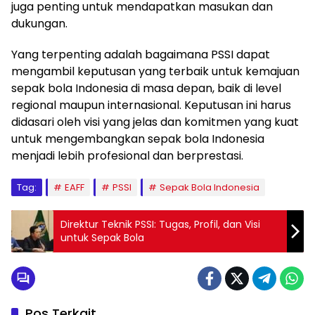
juga penting untuk mendapatkan masukan dan
dukungan.
Yang terpenting adalah bagaimana PSSI dapat
mengambil keputusan yang terbaik untuk kemajuan
sepak bola Indonesia di masa depan, baik di level
regional maupun internasional. Keputusan ini harus
didasari oleh visi yang jelas dan komitmen yang kuat
untuk mengembangkan sepak bola Indonesia
menjadi lebih profesional dan berprestasi.
Tag:
EAFF
PSSI
Sepak Bola Indonesia
Direktur Teknik PSSI: Tugas, Profil, dan Visi
untuk Sepak Bola
Pos Terkait