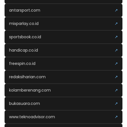
antarsport.com
↗
mixparlay.co.id
↗
sportsbook.co.id
↗
handicap.co.id
↗
freespin.co.id
↗
redaksiharian.com
↗
kolamberenang.com
↗
bukasuara.com
↗
www.teknoadvisor.com
↗