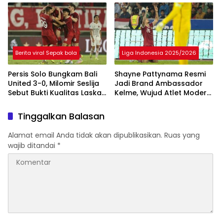
Final!
Berita viral Sepak bola
Liga Indonesia 2025/2026
Persis Solo Bungkam Bali
Shayne Pattynama Resmi
United 3-0, Milomir Seslija
Jadi Brand Ambassador
Sebut Bukti Kualitas Laskar
Kelme, Wujud Atlet Modern
Sambernyawa
Timnas Indonesia
Tinggalkan Balasan
Alamat email Anda tidak akan dipublikasikan.
Ruas yang
wajib ditandai
*