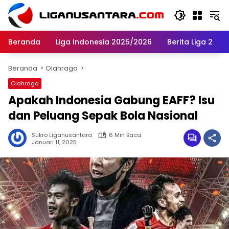
Langsung
ke
konten
Beranda
Liga Indonesia 2025/2026
Berita Liga 2
Beranda
Olahraga
Olahraga
Apakah Indonesia Gabung EAFF? Isu
dan Peluang Sepak Bola Nasional
Sukro Liganusantara
6 Min Baca
Januari 11, 2025