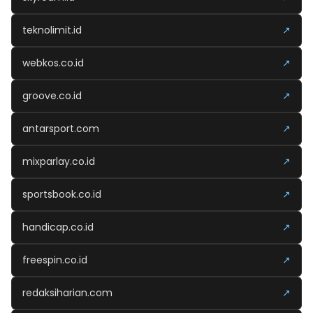
teknolimit.id
↗
webkos.co.id
↗
groove.co.id
↗
antarsport.com
↗
mixparlay.co.id
↗
sportsbook.co.id
↗
handicap.co.id
↗
freespin.co.id
↗
redaksiharian.com
↗