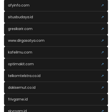
afyinfo.com
↗
situsbudaya.id
↗
gresikarir.com
↗
www.dirgasatya.com
↗
kafeilmu.com
↗
optimakit.com
↗
telkomtelstra.co.id
↗
dakisemut.co.id
↗
frivgame.id
↗
skyroam.id
↗