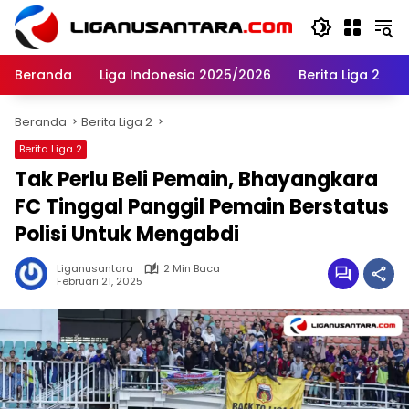
Langsung
ke
konten
Beranda
Liga Indonesia 2025/2026
Berita Liga 2
Beranda
Berita Liga 2
Berita Liga 2
Tak Perlu Beli Pemain, Bhayangkara
FC Tinggal Panggil Pemain Berstatus
Polisi Untuk Mengabdi
Liganusantara
2 Min Baca
Februari 21, 2025