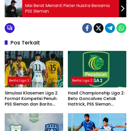
Misi Berat Menanti Pieter Huistra Bersama
PSS Sleman
Pos Terkait
Berita Liga 2
Berita Liga 2
Simulasi Klasemen Liga 2
Hasil Championship Liga 2:
Format Kompetisi Penuh:
Beto Goncalves Cetak
PSS Sleman dan Barito
Hattrick, PSS Sleman
Putera Teratas
Berbagi Poin