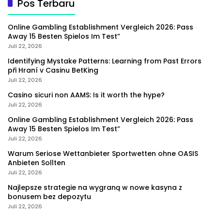
Pos Terbaru
Online Gambling Establishment Vergleich 2026: Pass
Away 15 Besten Spielos Im Test”
Juli 22, 2026
Identifying Mystake Patterns: Learning from Past Errors
při Hraní v Casinu BetKing
Juli 22, 2026
Casino sicuri non AAMS: Is it worth the hype?
Juli 22, 2026
Online Gambling Establishment Vergleich 2026: Pass
Away 15 Besten Spielos Im Test”
Juli 22, 2026
Warum Seriose Wettanbieter Sportwetten ohne OASIS
Anbieten Sollten
Juli 22, 2026
Najlepsze strategie na wygraną w nowe kasyna z
bonusem bez depozytu
Juli 22, 2026