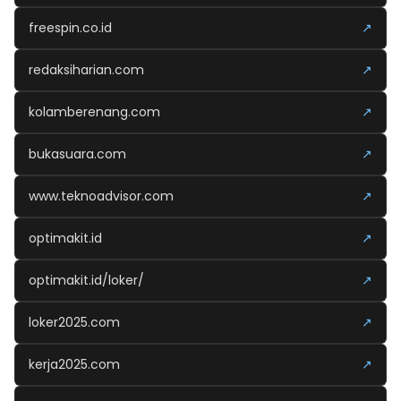
freespin.co.id
↗
redaksiharian.com
↗
kolamberenang.com
↗
bukasuara.com
↗
www.teknoadvisor.com
↗
optimakit.id
↗
optimakit.id/loker/
↗
loker2025.com
↗
kerja2025.com
↗