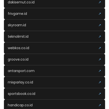
dakisemut.co.id
↗
frivgame.id
↗
skyroam.id
↗
teknolimit.id
↗
webkos.co.id
↗
groove.co.id
↗
antarsport.com
↗
mixparlay.co.id
↗
sportsbook.co.id
↗
handicap.co.id
↗