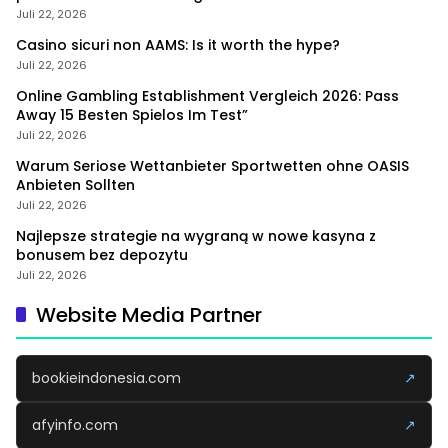
Juli 22, 2026
Casino sicuri non AAMS: Is it worth the hype?
Juli 22, 2026
Online Gambling Establishment Vergleich 2026: Pass
Away 15 Besten Spielos Im Test”
Juli 22, 2026
Warum Seriose Wettanbieter Sportwetten ohne OASIS
Anbieten Sollten
Juli 22, 2026
Najlepsze strategie na wygraną w nowe kasyna z
bonusem bez depozytu
Juli 22, 2026
Website Media Partner
bookieindonesia.com
↗
afyinfo.com
↗