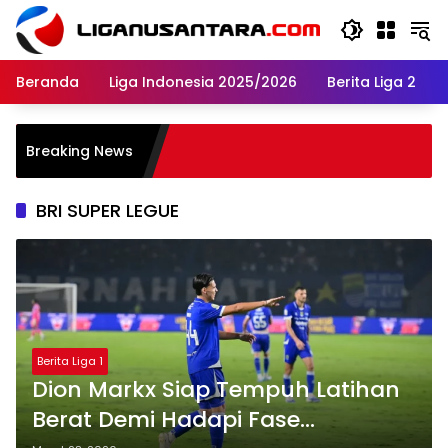
Langsung
ke
konten
Beranda
Liga Indonesia 2025/2026
Berita Liga 2
anbieter Sportwetten
Breaking News
 Sollten
BRI SUPER LEGUE
Berita Liga 1
Dion Markx Siap Tempuh Latihan
Berat Demi Hadapi Fase