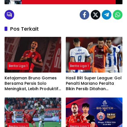
Pos Terkait
Berita Liga 1
Berita Liga 1
Ketajaman Bruno Gomes
Hasil BRI Super League: Gol
Bersama Persis Solo
Penalti Mariano Peralta
Meningkat, Lebih Produktif
Bikin Persib Ditahan
Dibanding Saat di Semen
Imbang Borneo FC
Padang
Berita Liga 1
Berita Liga 1