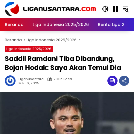
Langsung
ke
konten
Beranda
Liga Indonesia 2025/2026
Berita Liga 2
Beranda
Liga Indonesia 2025/2026
Liga Indonesia 2025/2026
Saddil Ramdani Tiba Dibandung,
Bojan Hodak: Saya Akan Temui Dia
Liganusantara
2 Min Baca
Mei 16, 2025