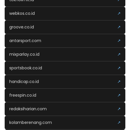
webkos.co.id
↗
groove.co.id
↗
antarsport.com
↗
mixparlay.co.id
↗
sportsbook.co.id
↗
handicap.co.id
↗
freespin.co.id
↗
redaksiharian.com
↗
kolamberenang.com
↗