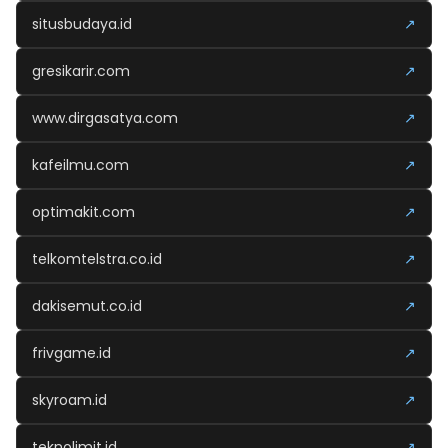
situsbudaya.id
↗
gresikarir.com
↗
www.dirgasatya.com
↗
kafeilmu.com
↗
optimakit.com
↗
telkomtelstra.co.id
↗
dakisemut.co.id
↗
frivgame.id
↗
skyroam.id
↗
teknolimit.id
↗