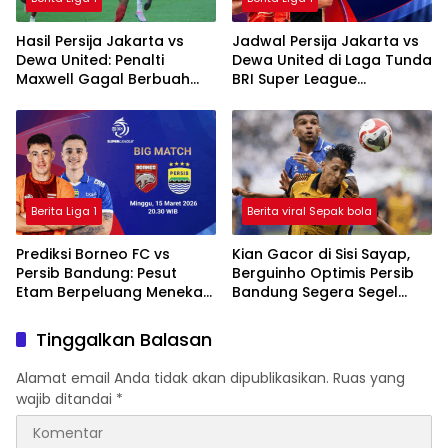
Hasil Persija Jakarta vs
Jadwal Persija Jakarta vs
Dewa United: Penalti
Dewa United di Laga Tunda
Maxwell Gagal Berbuah
BRI Super League
Gol, Macan Kemayoran
2025/2026
Ditahan Imbang
Berita Liga 1
Berita viral Sepak bola
Prediksi Borneo FC vs
Kian Gacor di Sisi Sayap,
Persib Bandung: Pesut
Berguinho Optimis Persib
Etam Berpeluang Menekan
Bandung Segera Segel
Sejak Awal
Gelar Juara BRI Super
League
Tinggalkan Balasan
Alamat email Anda tidak akan dipublikasikan.
Ruas yang
wajib ditandai
*