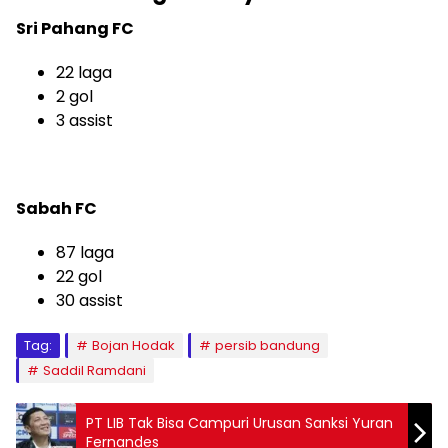
Sri Pahang FC
22 laga
2 gol
3 assist
Sabah FC
87 laga
22 gol
30 assist
Tag:
Bojan Hodak
persib bandung
Saddil Ramdani
PT LIB Tak Bisa Campuri Urusan Sanksi Yuran
Fernandes