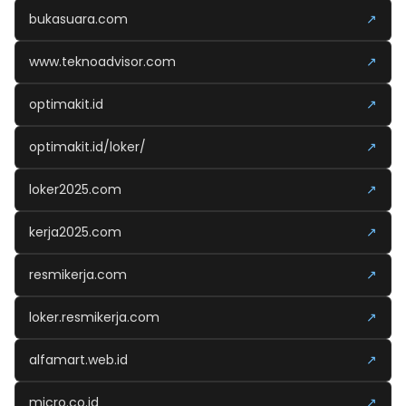
bukasuara.com
↗
www.teknoadvisor.com
↗
optimakit.id
↗
optimakit.id/loker/
↗
loker2025.com
↗
kerja2025.com
↗
resmikerja.com
↗
loker.resmikerja.com
↗
alfamart.web.id
↗
micro.co.id
↗