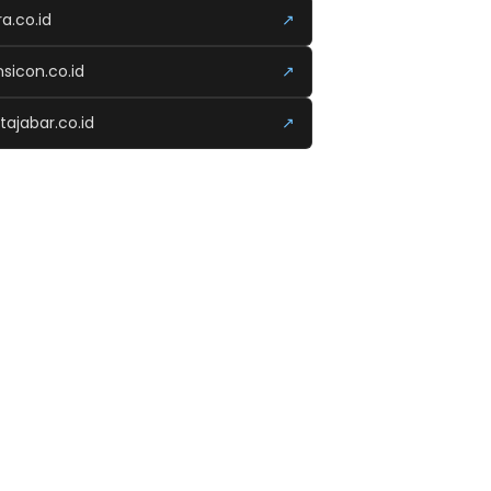
ra.co.id
↗
nsicon.co.id
↗
tajabar.co.id
↗