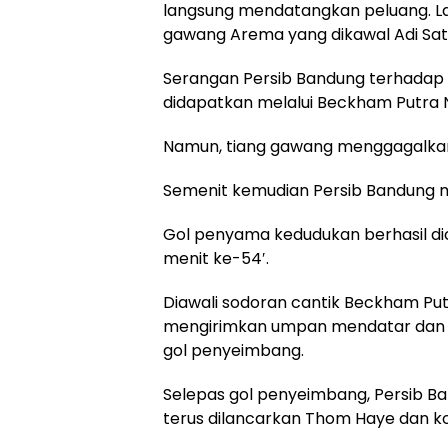
langsung mendatangkan peluang. La
gawang Arema yang dikawal Adi Sat
Serangan Persib Bandung terhadap 
didapatkan melalui Beckham Putra 
Namun, tiang gawang menggagalka
Semenit kemudian Persib Bandung m
Gol penyama kedudukan berhasil dici
menit ke-54′.
Diawali sodoran cantik Beckham Putra
mengirimkan umpan mendatar dan be
gol penyeimbang.
Selepas gol penyeimbang, Persib B
terus dilancarkan Thom Haye dan k