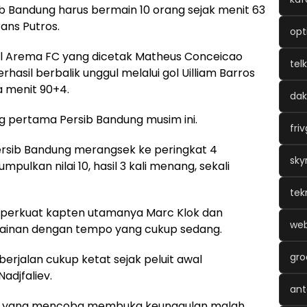
b Bandung harus bermain 10 orang sejak menit 63
ans Putros.
opt
gol Arema FC yang dicetak Matheus Conceicao
tel
hasil berbalik unggul melalui gol Uilliam Barros
a menit 90+4.
dak
 pertama Persib Bandung musim ini.
fri
ersib Bandung merangsek ke peringkat 4
sky
lkan nilai 10, hasil 3 kali menang, sekali
tek
iperkuat kapten utamanya Marc Klok dan
web
ainan dengan tempo yang cukup sedang.
gro
berjalan cukup ketat sejak peluit awal
adjfaliev.
ant
ak yang mencoba membuka keunggulan malah