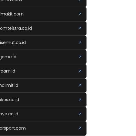
imakit.com
↗
komtelstra.co.id
↗
isemut.co.id
↗
vgame.id
↗
roam.id
↗
nolimit.id
↗
kos.co.id
↗
ove.co.id
↗
arsport.com
↗