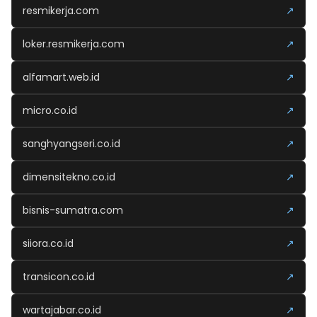
resmikerja.com
↗
loker.resmikerja.com
↗
alfamart.web.id
↗
micro.co.id
↗
sanghyangseri.co.id
↗
dimensitekno.co.id
↗
bisnis-sumatra.com
↗
siiora.co.id
↗
transicon.co.id
↗
wartajabar.co.id
↗