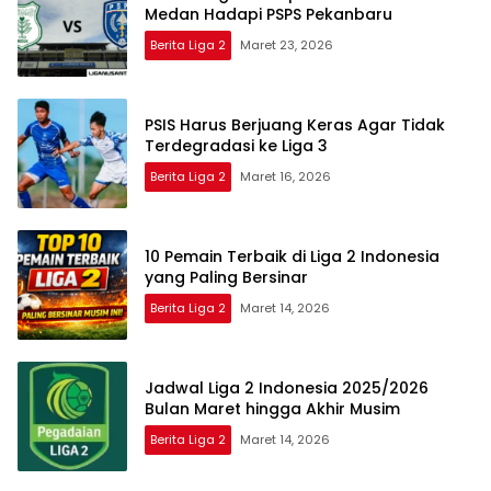
Medan Hadapi PSPS Pekanbaru
Berita Liga 2
Maret 23, 2026
PSIS Harus Berjuang Keras Agar Tidak
Terdegradasi ke Liga 3
Berita Liga 2
Maret 16, 2026
10 Pemain Terbaik di Liga 2 Indonesia
yang Paling Bersinar
Berita Liga 2
Maret 14, 2026
Jadwal Liga 2 Indonesia 2025/2026
Bulan Maret hingga Akhir Musim
Berita Liga 2
Maret 14, 2026