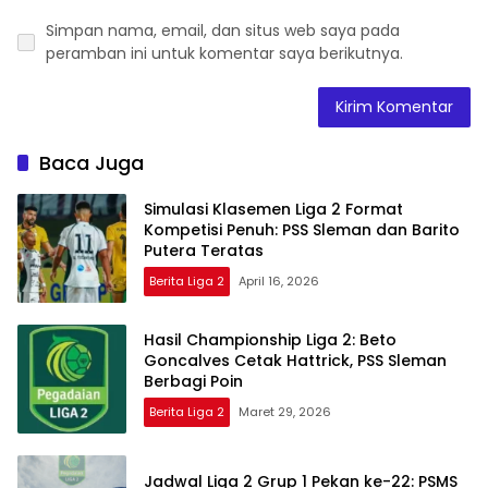
Simpan nama, email, dan situs web saya pada
peramban ini untuk komentar saya berikutnya.
Baca Juga
Simulasi Klasemen Liga 2 Format
Kompetisi Penuh: PSS Sleman dan Barito
Putera Teratas
Berita Liga 2
April 16, 2026
Hasil Championship Liga 2: Beto
Goncalves Cetak Hattrick, PSS Sleman
Berbagi Poin
Berita Liga 2
Maret 29, 2026
Jadwal Liga 2 Grup 1 Pekan ke-22: PSMS