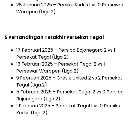
28 Januari 2025 – Persiku Kudus 1 vs 0 Persewar
Waropen (Liga 2)
5 Pertandingan Terakhir Persekat Tegal
17 Februari 2025 – Persibo Bojonegoro 2 vs 1
Persekat Tegal (Liga 2)
13 Februari 2025 – Persekat Tegal 2 vs 1
Persewar Waropen (Liga 2)
9 Februari 2025 – Gresik United 2 vs 2 Persekat
Tegal (Liga 2)
5 Februari 2025 – Persekat Tegal 2 vs 0 Persibo
Bojonegoro (Liga 2)
1 Februari 2025 – Persekat Tegal 1 vs 0 Persiku
Kudus (Liga 2)