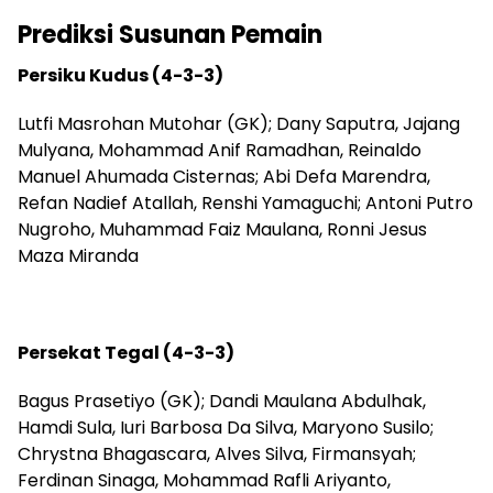
Prediksi Susunan Pemain
Persiku Kudus (4-3-3)
Lutfi Masrohan Mutohar (GK); Dany Saputra, Jajang
Mulyana, Mohammad Anif Ramadhan, Reinaldo
Manuel Ahumada Cisternas; Abi Defa Marendra,
Refan Nadief Atallah, Renshi Yamaguchi; Antoni Putro
Nugroho, Muhammad Faiz Maulana, Ronni Jesus
Maza Miranda
Persekat Tegal (4-3-3)
Bagus Prasetiyo (GK); Dandi Maulana Abdulhak,
Hamdi Sula, Iuri Barbosa Da Silva, Maryono Susilo;
Chrystna Bhagascara, Alves Silva, Firmansyah;
Ferdinan Sinaga, Mohammad Rafli Ariyanto,