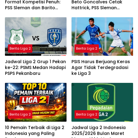
Format Kompetisi Penuh:
Beto Goncalves Cetak
PSS Sleman dan Barito
Hattrick, PSS Sleman
Putera Teratas
Berbagi Poin
Berita Liga 2
Berita Liga 2
Jadwal Liga 2 Grup 1 Pekan
PSIS Harus Berjuang Keras
ke-22: PSMS Medan Hadapi
Agar Tidak Terdegradasi
PSPS Pekanbaru
ke Liga 3
Berita Liga 2
Berita Liga 2
10 Pemain Terbaik di Liga 2
Jadwal Liga 2 Indonesia
Indonesia yang Paling
2025/2026 Bulan Maret