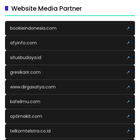
Website Media Partner
bookieindonesia.com
↗
afyinfo.com
↗
situsbudaya.id
↗
gresikarir.com
↗
www.dirgasatya.com
↗
kafeilmu.com
↗
optimakit.com
↗
telkomtelstra.co.id
↗