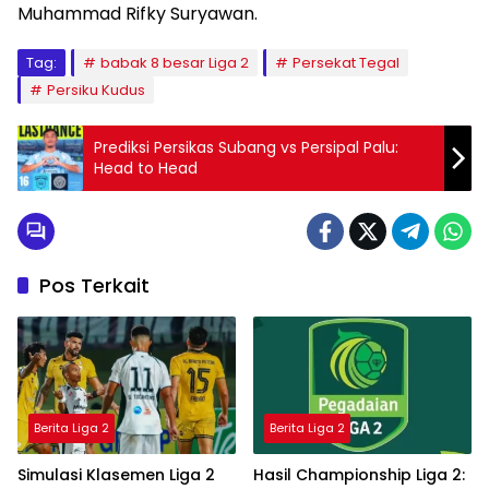
Muhammad Rifky Suryawan.
Tag:
babak 8 besar Liga 2
Persekat Tegal
Persiku Kudus
Prediksi Persikas Subang vs Persipal Palu:
Head to Head
Pos Terkait
Berita Liga 2
Berita Liga 2
Simulasi Klasemen Liga 2
Hasil Championship Liga 2: