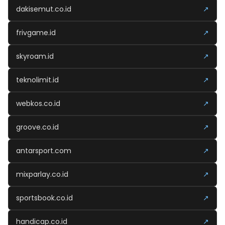
dakisemut.co.id
↗
frivgame.id
↗
skyroam.id
↗
teknolimit.id
↗
webkos.co.id
↗
groove.co.id
↗
antarsport.com
↗
mixparlay.co.id
↗
sportsbook.co.id
↗
handicap.co.id
↗