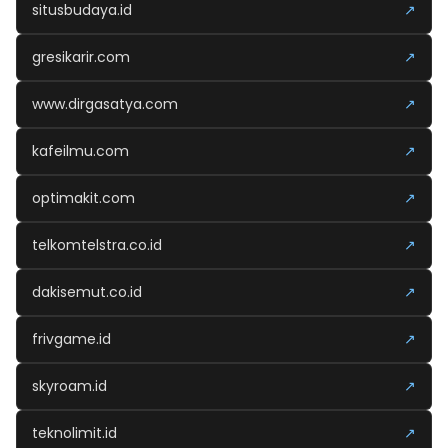
situsbudaya.id
↗
gresikarir.com
↗
www.dirgasatya.com
↗
kafeilmu.com
↗
optimakit.com
↗
telkomtelstra.co.id
↗
dakisemut.co.id
↗
frivgame.id
↗
skyroam.id
↗
teknolimit.id
↗