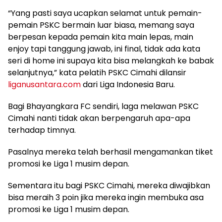
“Yang pasti saya ucapkan selamat untuk pemain-
pemain PSKC bermain luar biasa, memang saya
berpesan kepada pemain kita main lepas, main
enjoy tapi tanggung jawab, ini final, tidak ada kata
seri di home ini supaya kita bisa melangkah ke babak
selanjutnya,” kata pelatih PSKC Cimahi dilansir
liganusantara.com
dari Liga Indonesia Baru.
Bagi Bhayangkara FC sendiri, laga melawan PSKC
Cimahi nanti tidak akan berpengaruh apa-apa
terhadap timnya.
Pasalnya mereka telah berhasil mengamankan tiket
promosi ke Liga 1 musim depan.
Sementara itu bagi PSKC Cimahi, mereka diwajibkan
bisa meraih 3 poin jika mereka ingin membuka asa
promosi ke Liga 1 musim depan.