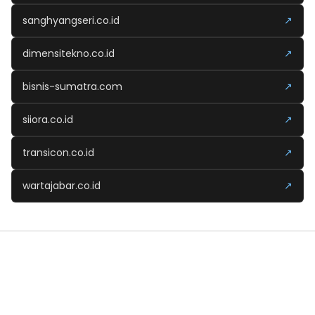
sanghyangseri.co.id
↗
dimensitekno.co.id
↗
bisnis-sumatra.com
↗
siiora.co.id
↗
transicon.co.id
↗
wartajabar.co.id
↗