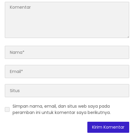
Simpan nama, email, dan situs web saya pada
peramban ini untuk komentar saya berikutnya.