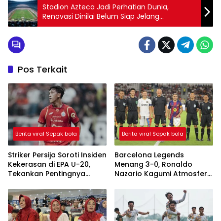
Stadion Azteca Jadi Perhatian Dunia,
Renovasi Dinilai Belum Siap Jelang
Pembukaan Piala Dunia 2026
Pos Terkait
Berita viral Sepak bola
Berita viral Sepak bola
Striker Persija Soroti Insiden
Barcelona Legends
Kekerasan di EPA U-20,
Menang 3-0, Ronaldo
Tekankan Pentingnya
Nazario Kagumi Atmosfer
Kontrol Emosi
GBK