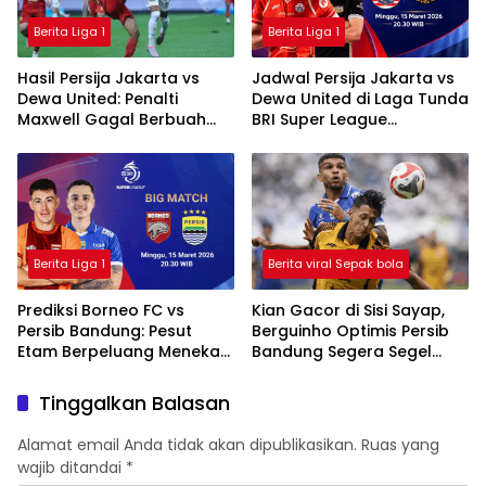
Berita Liga 1
Berita Liga 1
Hasil Persija Jakarta vs
Jadwal Persija Jakarta vs
Dewa United: Penalti
Dewa United di Laga Tunda
Maxwell Gagal Berbuah
BRI Super League
Gol, Macan Kemayoran
2025/2026
Ditahan Imbang
Berita Liga 1
Berita viral Sepak bola
Prediksi Borneo FC vs
Kian Gacor di Sisi Sayap,
Persib Bandung: Pesut
Berguinho Optimis Persib
Etam Berpeluang Menekan
Bandung Segera Segel
Sejak Awal
Gelar Juara BRI Super
League
Tinggalkan Balasan
Alamat email Anda tidak akan dipublikasikan.
Ruas yang
wajib ditandai
*