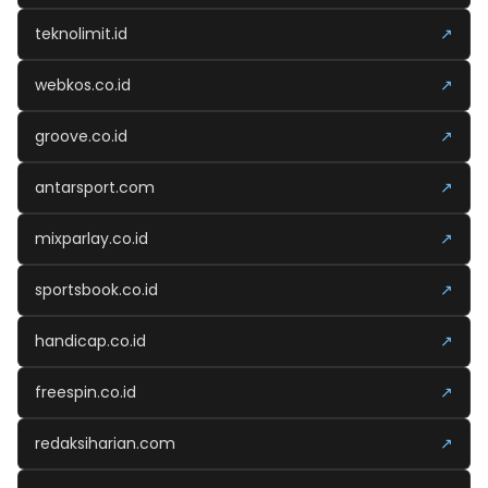
teknolimit.id
↗
webkos.co.id
↗
groove.co.id
↗
antarsport.com
↗
mixparlay.co.id
↗
sportsbook.co.id
↗
handicap.co.id
↗
freespin.co.id
↗
redaksiharian.com
↗