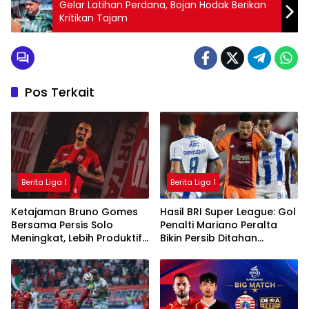
Gelar Latihan Perdana, Bojan Hodak Berikan
Kritikan Tajam
Pos Terkait
Berita Liga 1
Berita Liga 1
Ketajaman Bruno Gomes
Hasil BRI Super League: Gol
Bersama Persis Solo
Penalti Mariano Peralta
Meningkat, Lebih Produktif
Bikin Persib Ditahan
Dibanding Saat di Semen
Imbang Borneo FC
Padang