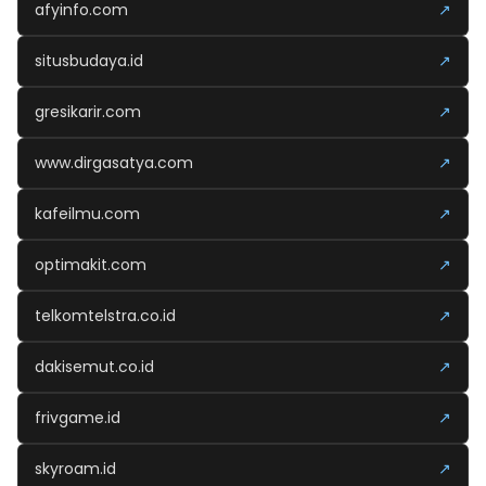
afyinfo.com
↗
situsbudaya.id
↗
gresikarir.com
↗
www.dirgasatya.com
↗
kafeilmu.com
↗
optimakit.com
↗
telkomtelstra.co.id
↗
dakisemut.co.id
↗
frivgame.id
↗
skyroam.id
↗