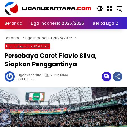
Langsung
ke
konten
Beranda
Liga Indonesia 2025/2026
Berita Liga 2
Beranda
Liga Indonesia 2025/2026
Liga Indonesia 2025/2026
Persebaya Coret Flavio Silva,
Siapkan Penggantinya
Liganusantara
2 Min Baca
Juli 1, 2025