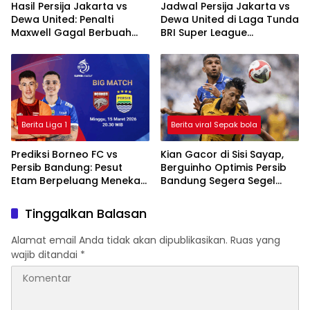
Hasil Persija Jakarta vs
Jadwal Persija Jakarta vs
Dewa United: Penalti
Dewa United di Laga Tunda
Maxwell Gagal Berbuah
BRI Super League
Gol, Macan Kemayoran
2025/2026
Ditahan Imbang
Berita Liga 1
Berita viral Sepak bola
Prediksi Borneo FC vs
Kian Gacor di Sisi Sayap,
Persib Bandung: Pesut
Berguinho Optimis Persib
Etam Berpeluang Menekan
Bandung Segera Segel
Sejak Awal
Gelar Juara BRI Super
League
Tinggalkan Balasan
Alamat email Anda tidak akan dipublikasikan.
Ruas yang
wajib ditandai
*