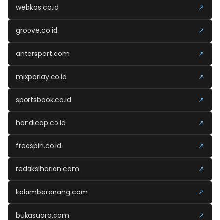
webkos.co.id
↗
groove.co.id
↗
antarsport.com
↗
mixparlay.co.id
↗
sportsbook.co.id
↗
handicap.co.id
↗
freespin.co.id
↗
redaksiharian.com
↗
kolamberenang.com
↗
bukasuara.com
↗