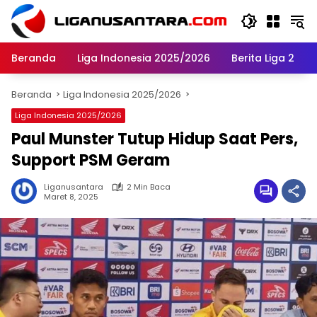
Langsung
ke
konten
Beranda
Liga Indonesia 2025/2026
Berita Liga 2
Beranda
Liga Indonesia 2025/2026
Liga Indonesia 2025/2026
Paul Munster Tutup Hidup Saat Pers,
Support PSM Geram
Liganusantara
2 Min Baca
Maret 8, 2025