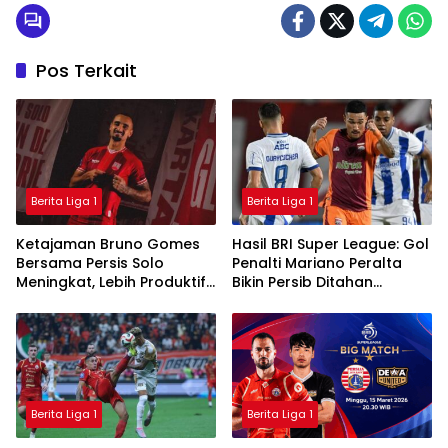
Pos Terkait
Berita Liga 1
Berita Liga 1
Ketajaman Bruno Gomes
Hasil BRI Super League: Gol
Bersama Persis Solo
Penalti Mariano Peralta
Meningkat, Lebih Produktif
Bikin Persib Ditahan
Dibanding Saat di Semen
Imbang Borneo FC
Padang
Berita Liga 1
Berita Liga 1