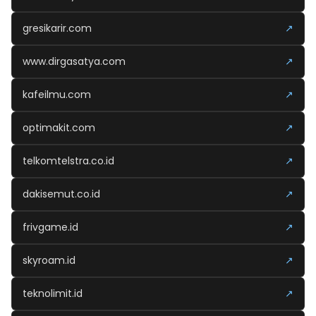
gresikarir.com
↗
www.dirgasatya.com
↗
kafeilmu.com
↗
optimakit.com
↗
telkomtelstra.co.id
↗
dakisemut.co.id
↗
frivgame.id
↗
skyroam.id
↗
teknolimit.id
↗