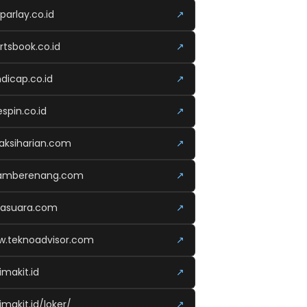
parlay.co.id
↗
rtsbook.co.id
↗
dicap.co.id
↗
espin.co.id
↗
aksiharian.com
↗
lamberenang.com
↗
kasuara.com
↗
.teknoadvisor.com
↗
imakit.id
↗
imakit.id/loker/
↗