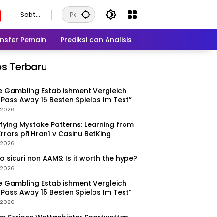
Sabtu
, 8
Agust
nsfer Pemain
Prediksi dan Analisis
us
2026
os Terbaru
e Gambling Establishment Vergleich
 Pass Away 15 Besten Spielos Im Test”
, 2026
ifying Mystake Patterns: Learning from
Errors při Hraní v Casinu BetKing
, 2026
o sicuri non AAMS: Is it worth the hype?
, 2026
e Gambling Establishment Vergleich
 Pass Away 15 Besten Spielos Im Test”
, 2026