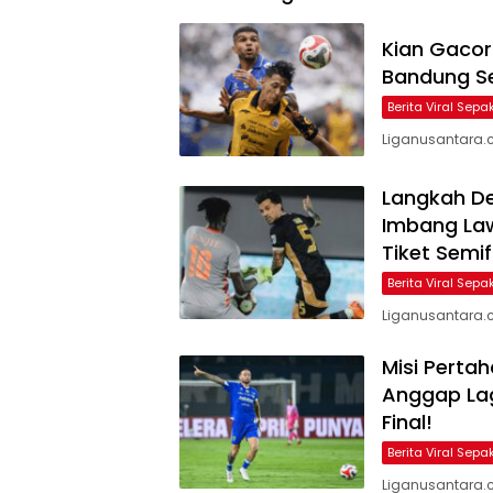
Kian Gacor 
Bandung Se
Berita Viral Sepa
Liganusantara.c
Langkah De
Imbang La
Tiket Semif
Berita Viral Sepa
Liganusantara.
Misi Perta
Anggap La
Final!
Berita Viral Sepa
Liganusantara.