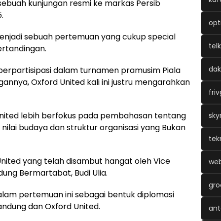
sebuah kunjungan resmi ke markas Persib
.
opt
enjadi sebuah pertemuan yang cukup special
tel
rtandingan.
dak
 berpartisipasi dalam turnamen pramusim Piala
annya, Oxford United kali ini justru mengarahkan
fri
nited lebih berfokus pada pembahasan tentang
sky
nilai budaya dan struktur organisasi yang Bukan
tek
nited yang telah disambut hangat oleh Vice
web
ung Bermartabat, Budi Ulia.
gro
dalam pertemuan ini sebagai bentuk diplomasi
andung dan Oxford United.
ant