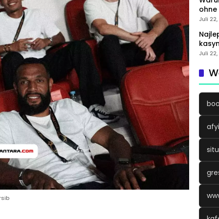
Warum
ohne 
Juli 22
Najle
kasy
Juli 22
W
boo
afy
sit
gre
www
rsib
kaf