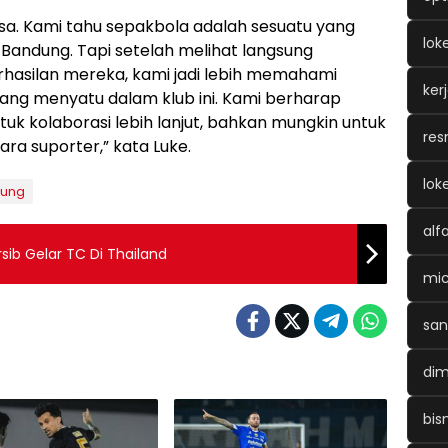
sa. Kami tahu sepakbola adalah sesuatu yang
lok
i Bandung. Tapi setelah melihat langsung
hasilan mereka, kami jadi lebih memahami
ker
ng menyatu dalam klub ini. Kami berharap
tuk kolaborasi lebih lanjut, bahkan mungkin untuk
res
ara suporter,” kata Luke.
lok
dung
alf
sib Gelar TC Di Thailand
mic
san
dim
bis