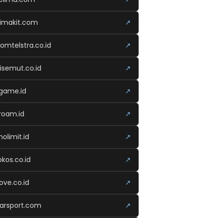
imakit.com
↗
komtelstra.co.id
↗
isemut.co.id
↗
vgame.id
↗
roam.id
↗
nolimit.id
↗
kos.co.id
↗
ove.co.id
↗
arsport.com
↗