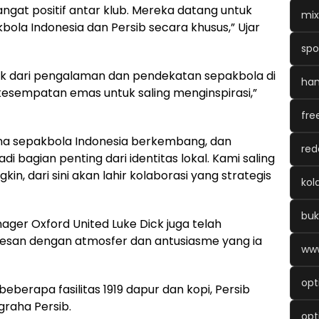
ngat positif antar klub. Mereka datang untuk
mix
ola Indonesia dan Persib secara khusus,” Ujar
spo
yak dari pengalaman dan pendekatan sepakbola di
han
h kesempatan emas untuk saling menginspirasi,”
fre
na sepakbola Indonesia berkembang, dan
red
i bagian penting dari identitas lokal. Kami saling
in, dari sini akan lahir kolaborasi yang strategis
ko
bu
ager Oxford United Luke Dick juga telah
esan dengan atmosfer dan antusiasme yang ia
www
opt
berapa fasilitas 1919 dapur dan kopi, Persib
 graha Persib.
opt