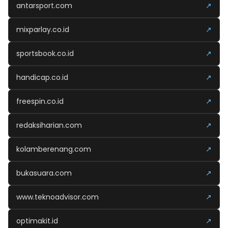
antarsport.com
↗
mixparlay.co.id
↗
sportsbook.co.id
↗
handicap.co.id
↗
freespin.co.id
↗
redaksiharian.com
↗
kolamberenang.com
↗
bukasuara.com
↗
www.teknoadvisor.com
↗
optimakit.id
↗