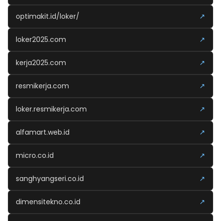
optimakit.id/loker/
↗
loker2025.com
↗
kerja2025.com
↗
resmikerja.com
↗
loker.resmikerja.com
↗
alfamart.web.id
↗
micro.co.id
↗
sanghyangseri.co.id
↗
dimensitekno.co.id
↗