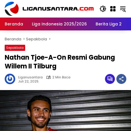
Langsung
ke
konten
Beranda
Liga Indonesia 2025/2026
Berita Liga 2
Beranda
Sepakbola
Sepakbola
Nathan Tjoe-A-On Resmi Gabung
Willem II Tilburg
Liganusantara
2 Min Baca
Juli 22, 2025