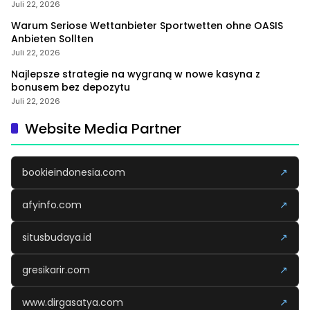
Juli 22, 2026
Warum Seriose Wettanbieter Sportwetten ohne OASIS
Anbieten Sollten
Juli 22, 2026
Najlepsze strategie na wygraną w nowe kasyna z
bonusem bez depozytu
Juli 22, 2026
Website Media Partner
bookieindonesia.com
↗
afyinfo.com
↗
situsbudaya.id
↗
gresikarir.com
↗
www.dirgasatya.com
↗