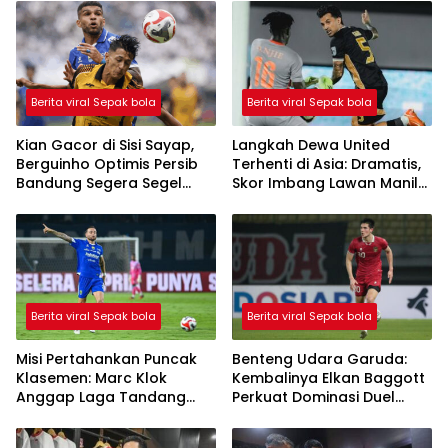
Berita viral Sepak bola
Berita viral Sepak bola
Kian Gacor di Sisi Sayap,
Langkah Dewa United
Berguinho Optimis Persib
Terhenti di Asia: Dramatis,
Bandung Segera Segel
Skor Imbang Lawan Manila
Gelar Juara BRI Super
Digger Tak Cukup
League
Amankan Tiket Semifinal
Berita viral Sepak bola
Berita viral Sepak bola
Misi Pertahankan Puncak
Benteng Udara Garuda:
Klasemen: Marc Klok
Kembalinya Elkan Baggott
Anggap Laga Tandang
Perkuat Dominasi Duel
Kontra Borneo FC Sebagai
Atas di FIFA Series 2026
Final!