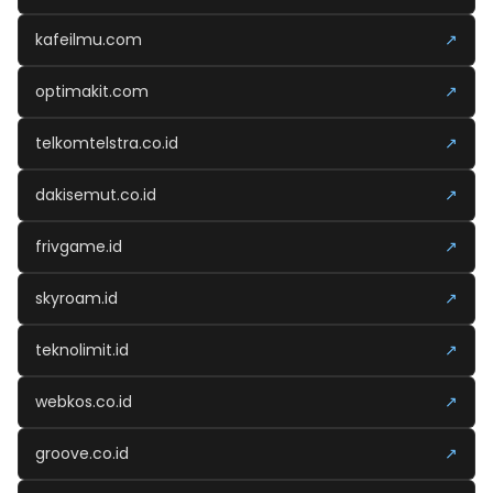
kafeilmu.com
↗
optimakit.com
↗
telkomtelstra.co.id
↗
dakisemut.co.id
↗
frivgame.id
↗
skyroam.id
↗
teknolimit.id
↗
webkos.co.id
↗
groove.co.id
↗