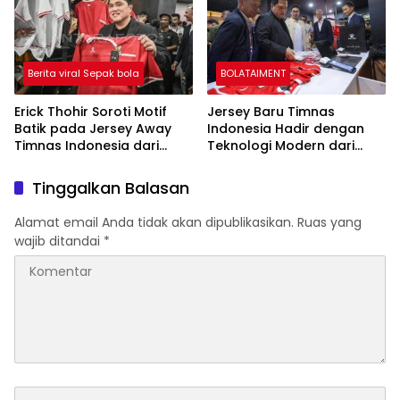
Berita viral Sepak bola
BOLATAIMENT
Erick Thohir Soroti Motif
Jersey Baru Timnas
Batik pada Jersey Away
Indonesia Hadir dengan
Timnas Indonesia dari
Teknologi Modern dari
Kelme: “Jangan Sampai
Kelme
Diklaim Negara Lain”
Tinggalkan Balasan
Alamat email Anda tidak akan dipublikasikan.
Ruas yang
wajib ditandai
*