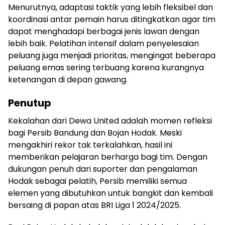
Menurutnya, adaptasi taktik yang lebih fleksibel dan
koordinasi antar pemain harus ditingkatkan agar tim
dapat menghadapi berbagai jenis lawan dengan
lebih baik. Pelatihan intensif dalam penyelesaian
peluang juga menjadi prioritas, mengingat beberapa
peluang emas sering terbuang karena kurangnya
ketenangan di depan gawang.
Penutup
Kekalahan dari Dewa United adalah momen refleksi
bagi Persib Bandung dan Bojan Hodak. Meski
mengakhiri rekor tak terkalahkan, hasil ini
memberikan pelajaran berharga bagi tim. Dengan
dukungan penuh dari suporter dan pengalaman
Hodak sebagai pelatih, Persib memiliki semua
elemen yang dibutuhkan untuk bangkit dan kembali
bersaing di papan atas BRI Liga 1 2024/2025.