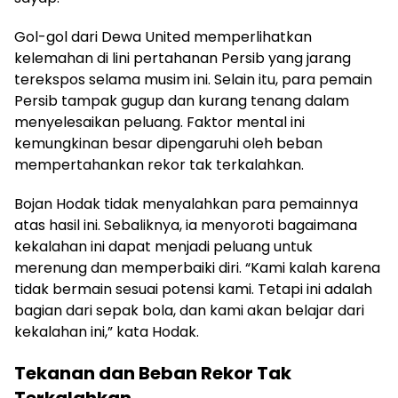
Gol-gol dari Dewa United memperlihatkan
kelemahan di lini pertahanan Persib yang jarang
terekspos selama musim ini. Selain itu, para pemain
Persib tampak gugup dan kurang tenang dalam
menyelesaikan peluang. Faktor mental ini
kemungkinan besar dipengaruhi oleh beban
mempertahankan rekor tak terkalahkan.
Bojan Hodak tidak menyalahkan para pemainnya
atas hasil ini. Sebaliknya, ia menyoroti bagaimana
kekalahan ini dapat menjadi peluang untuk
merenung dan memperbaiki diri. “Kami kalah karena
tidak bermain sesuai potensi kami. Tetapi ini adalah
bagian dari sepak bola, dan kami akan belajar dari
kekalahan ini,” kata Hodak.
Tekanan dan Beban Rekor Tak