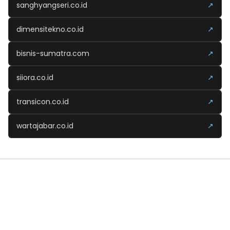
sanghyangseri.co.id
↗
dimensitekno.co.id
↗
bisnis-sumatra.com
↗
siiora.co.id
↗
transicon.co.id
↗
wartajabar.co.id
↗