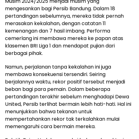
Musim 2024/2025 menjadi musim yang
mengesankan bagi Persib Bandung. Dalam 18
pertandingan sebelumnya, mereka tidak pernah
merasakan kekalahan, dengan catatan 11
kemenangan dan 7 hasil imbang. Performa
cemerlang ini membawa mereka ke papan atas
klasemen BRI Liga 1 dan mendapat pujian dari
berbagai pihak.
Namun, perjalanan tanpa kekalahan ini juga
membawa konsekuensi tersendiri. Seiring
berjalannya waktu, rekor positif tersebut menjadi
beban bagi para pemain. Dalam beberapa
pertandingan terakhir sebelum menghadapi Dewa
United, Persib terlihat bermain lebih hati-hati. Hal ini
menunjukkan bahwa tekanan untuk
mempertahankan rekor tak terkalahkan mulai
memengaruhi cara bermain mereka.