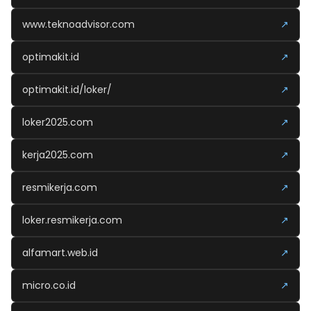
www.teknoadvisor.com
↗
optimakit.id
↗
optimakit.id/loker/
↗
loker2025.com
↗
kerja2025.com
↗
resmikerja.com
↗
loker.resmikerja.com
↗
alfamart.web.id
↗
micro.co.id
↗