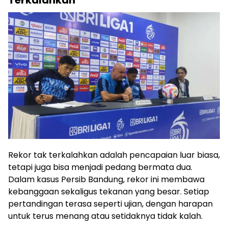
Terkalahkan
Rekor tak terkalahkan adalah pencapaian luar biasa,
tetapi juga bisa menjadi pedang bermata dua.
Dalam kasus Persib Bandung, rekor ini membawa
kebanggaan sekaligus tekanan yang besar. Setiap
pertandingan terasa seperti ujian, dengan harapan
untuk terus menang atau setidaknya tidak kalah.