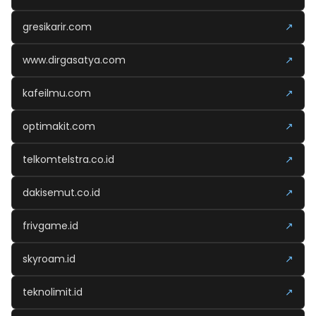
gresikarir.com
↗
www.dirgasatya.com
↗
kafeilmu.com
↗
optimakit.com
↗
telkomtelstra.co.id
↗
dakisemut.co.id
↗
frivgame.id
↗
skyroam.id
↗
teknolimit.id
↗