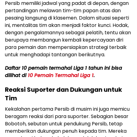
Persib memiliki jadwal yang padat di depan, dengan
pertandingan melawan tim-tim papan atas dan
pesaing langsung di klasemen. Dalam situasi seperti
ini, mentalitas tim akan menjadi faktor kunci. Hodak,
dengan pengalamannya sebagai pelatih, tentu akan
berupaya membangun kembali kepercayaan diri
para pemain dan mempersiapkan strategi terbaik
untuk menghadapi tantangan berikutnya.
Daftar 10 pemain termahal Liga 1 tahun ini bisa
dilihat di
10
Pemain
Termahal
Liga
1
.
Reaksi Suporter dan Dukungan untuk
Tim
Kekalahan pertama Persib di musim ini juga memicu
beragam reaksi dari para suporter. Sebagian besar
Bobotoh, sebutan untuk pendukung Persib, tetap
memberikan dukungan penuh kepada tim. Mereka