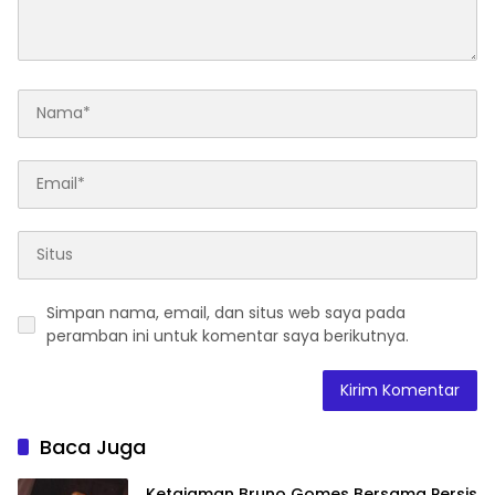
Simpan nama, email, dan situs web saya pada
peramban ini untuk komentar saya berikutnya.
Baca Juga
Ketajaman Bruno Gomes Bersama Persis