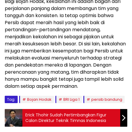
Bagi Bojan Hodak, kekalahan ini adalah bagian dari
perjalanan panjang dalam membangun tim yang
tangguh dan konsisten. Ia tetap optimis bahwa
Persib dapat meraih hasil yang lebih baik di
pertandingan-pertandingan mendatang,
menjadikan kekalahan ini sebagai pijakan untuk
meraih kesuksesan lebih besar. Di sisi lain, kekalahan
ini juga memberikan kesempatan bagi Persib untuk
melakukan evaluasi menyeluruh terhadap strategi
dan pendekatan mereka di lapangan. Dengan
perencanaan yang matang, tim diharapkan tidak
hanya mampu bangkit tetapi juga tampil lebih solid
dalam setiap aspek permainan.
Tag:
Bojan Hodak
BRI Liga 1
persib bandung
Erick Thohir Sudah Pertimbangkan Figur
Calon Direktur Teknik Timnas Indonesia