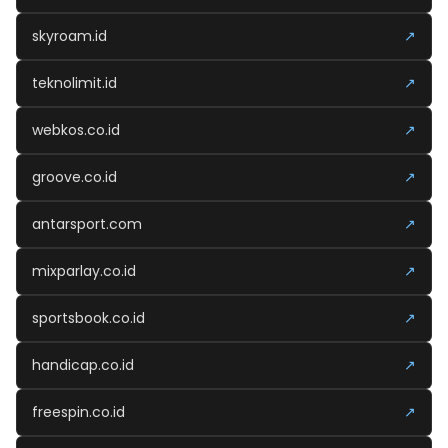
skyroam.id
↗
teknolimit.id
↗
webkos.co.id
↗
groove.co.id
↗
antarsport.com
↗
mixparlay.co.id
↗
sportsbook.co.id
↗
handicap.co.id
↗
freespin.co.id
↗