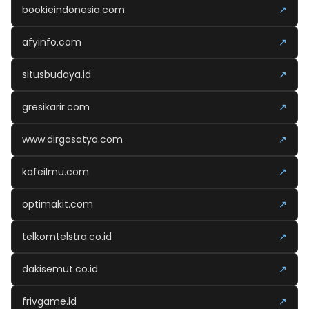
bookieindonesia.com
↗
afyinfo.com
↗
situsbudaya.id
↗
gresikarir.com
↗
www.dirgasatya.com
↗
kafeilmu.com
↗
optimakit.com
↗
telkomtelstra.co.id
↗
dakisemut.co.id
↗
frivgame.id
↗