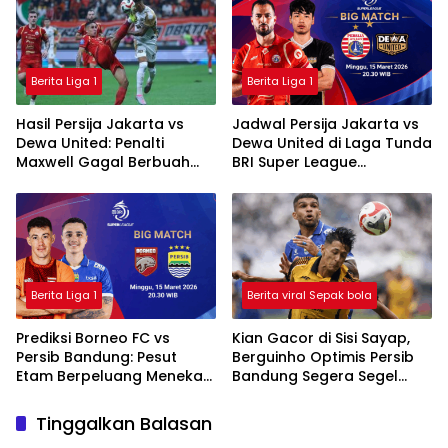
Berita Liga 1
Berita Liga 1
Hasil Persija Jakarta vs
Jadwal Persija Jakarta vs
Dewa United: Penalti
Dewa United di Laga Tunda
Maxwell Gagal Berbuah
BRI Super League
Gol, Macan Kemayoran
2025/2026
Ditahan Imbang
Berita Liga 1
Berita viral Sepak bola
Prediksi Borneo FC vs
Kian Gacor di Sisi Sayap,
Persib Bandung: Pesut
Berguinho Optimis Persib
Etam Berpeluang Menekan
Bandung Segera Segel
Sejak Awal
Gelar Juara BRI Super
League
Tinggalkan Balasan