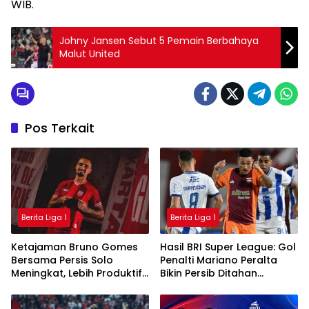
WIB.
Johny Jansen Sebut 5 Pemain Berbahaya
Malut United
Pos Terkait
Berita Liga 1
Berita Liga 1
Ketajaman Bruno Gomes
Hasil BRI Super League: Gol
Bersama Persis Solo
Penalti Mariano Peralta
Meningkat, Lebih Produktif
Bikin Persib Ditahan
Dibanding Saat di Semen
Imbang Borneo FC
Padang