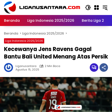
Langsung
ke
konten
Beranda
Liga Indonesia 2025/2026
Berita Liga 2
Beranda
Liga Indonesia 2025/2026
Liga Indonesia 2025/2026
Kecewanya Jens Ravens Gagal
Bantu Bali United Menang Atas Persik
Liganusantara
2 Min Baca
Agustus 15, 2025