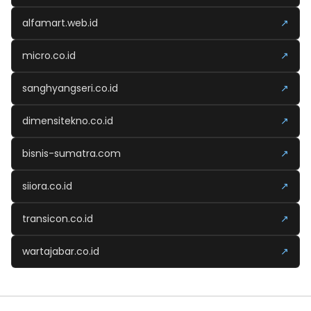
alfamart.web.id
↗
micro.co.id
↗
sanghyangseri.co.id
↗
dimensitekno.co.id
↗
bisnis-sumatra.com
↗
siiora.co.id
↗
transicon.co.id
↗
wartajabar.co.id
↗