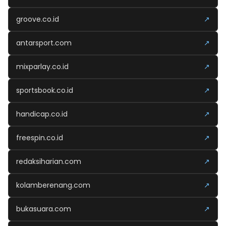
groove.co.id
↗
antarsport.com
↗
mixparlay.co.id
↗
sportsbook.co.id
↗
handicap.co.id
↗
freespin.co.id
↗
redaksiharian.com
↗
kolamberenang.com
↗
bukasuara.com
↗