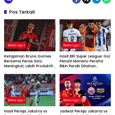
Pos Terkait
Berita Liga 1
Berita Liga 1
Ketajaman Bruno Gomes
Hasil BRI Super League: Gol
Bersama Persis Solo
Penalti Mariano Peralta
Meningkat, Lebih Produktif
Bikin Persib Ditahan
Dibanding Saat di Semen
Imbang Borneo FC
Padang
Berita Liga 1
Berita Liga 1
Hasil Persija Jakarta vs
Jadwal Persija Jakarta vs