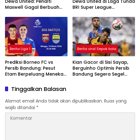
Dewa United: Penalti
Dewa United di Laga Tunda
Maxwell Gagal Berbuah
BRI Super League
Gol, Macan Kemayoran
2025/2026
Ditahan Imbang
Berita Liga 1
Berita viral Sepak bola
Prediksi Borneo FC vs
Kian Gacor di Sisi Sayap,
Persib Bandung: Pesut
Berguinho Optimis Persib
Etam Berpeluang Menekan
Bandung Segera Segel
Sejak Awal
Gelar Juara BRI Super
League
Tinggalkan Balasan
Alamat email Anda tidak akan dipublikasikan.
Ruas yang
wajib ditandai
*