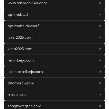
www.teknoadvisor.com
↗
optimakit.id
↗
optimakit.id/loker/
↗
loker2025.com
↗
kerja2025.com
↗
resmikerja.com
↗
loker.resmikerja.com
↗
alfamart.web.id
↗
micro.co.id
↗
sanghyangseri.co.id
↗