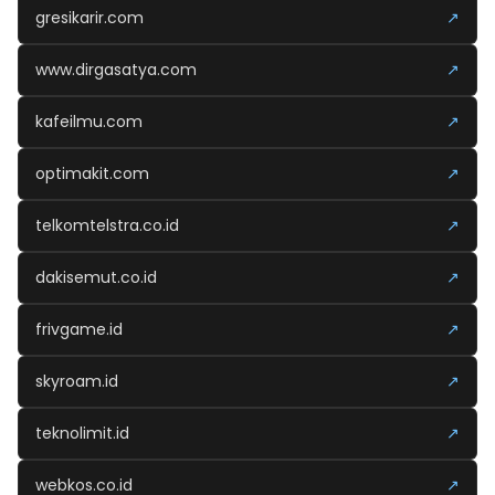
gresikarir.com
↗
www.dirgasatya.com
↗
kafeilmu.com
↗
optimakit.com
↗
telkomtelstra.co.id
↗
dakisemut.co.id
↗
frivgame.id
↗
skyroam.id
↗
teknolimit.id
↗
webkos.co.id
↗