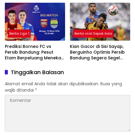
Ditahan Imbang
Berita Liga 1
Berita viral Sepak bola
Prediksi Borneo FC vs
Kian Gacor di Sisi Sayap,
Persib Bandung: Pesut
Berguinho Optimis Persib
Etam Berpeluang Menekan
Bandung Segera Segel
Sejak Awal
Gelar Juara BRI Super
League
Tinggalkan Balasan
Alamat email Anda tidak akan dipublikasikan.
Ruas yang
wajib ditandai
*