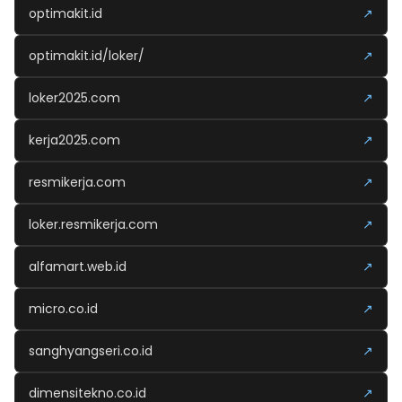
optimakit.id
↗
optimakit.id/loker/
↗
loker2025.com
↗
kerja2025.com
↗
resmikerja.com
↗
loker.resmikerja.com
↗
alfamart.web.id
↗
micro.co.id
↗
sanghyangseri.co.id
↗
dimensitekno.co.id
↗