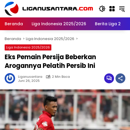
Langsung
ke
konten
Beranda
Liga Indonesia 2025/2026
Berita Liga 2
Beranda
Liga Indonesia 2025/2026
Liga Indonesia 2025/2026
Eks Pemain Persija Beberkan
Arogannya Pelatih Persib Ini
Liganusantara
2 Min Baca
Juni 26, 2025