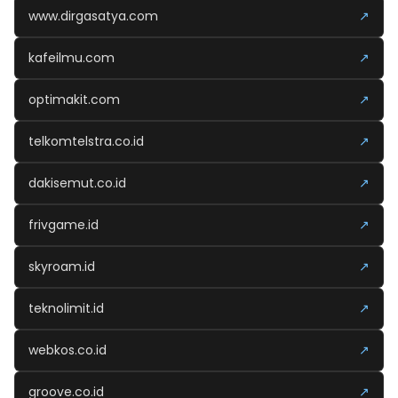
www.dirgasatya.com
↗
kafeilmu.com
↗
optimakit.com
↗
telkomtelstra.co.id
↗
dakisemut.co.id
↗
frivgame.id
↗
skyroam.id
↗
teknolimit.id
↗
webkos.co.id
↗
groove.co.id
↗