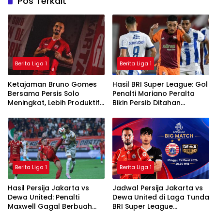
Pos Terkait
Berita Liga 1
Berita Liga 1
Ketajaman Bruno Gomes
Hasil BRI Super League: Gol
Bersama Persis Solo
Penalti Mariano Peralta
Meningkat, Lebih Produktif
Bikin Persib Ditahan
Dibanding Saat di Semen
Imbang Borneo FC
Padang
Berita Liga 1
Berita Liga 1
Hasil Persija Jakarta vs
Jadwal Persija Jakarta vs
Dewa United: Penalti
Dewa United di Laga Tunda
Maxwell Gagal Berbuah
BRI Super League
Gol, Macan Kemayoran
2025/2026