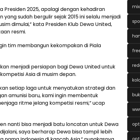
mix
la Presiden 2025, apalagi dengan kehadiran
yang sudah bergulir sejak 2015 ini selalu menjadi
spo
sim dimulai,” kata Presiden Klub Dewa United,
aan resmi.
han
ingin tim membangun kekompakan di Piala
fre
red
kan menjadi persiapan bagi Dewa United untuk
 kompetisi Asia di musim depan.
ko
kan setiap laga untuk menyatukan strategi dan
bu
n amunisi baru, kami ingin membentuk
enjaga ritme jelang kompetisi resmi,” ucap
www
en nanti bisa menjadi batu loncatan untuk Dewa
opt
 dijalani, saya berharap Dewa bisa tampil lebih
a nama Indonesia di kancah Asia,” pungkasnya.
opt