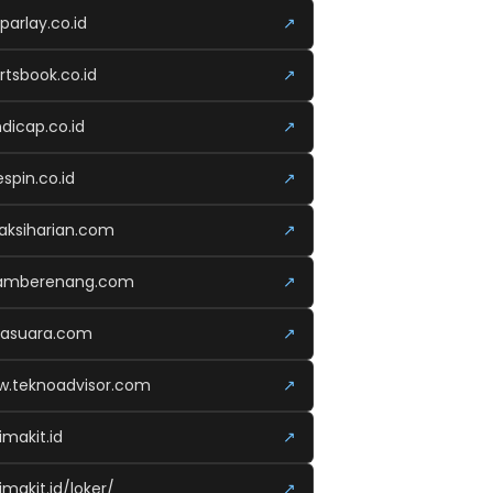
parlay.co.id
↗
rtsbook.co.id
↗
dicap.co.id
↗
espin.co.id
↗
aksiharian.com
↗
lamberenang.com
↗
kasuara.com
↗
.teknoadvisor.com
↗
imakit.id
↗
imakit.id/loker/
↗