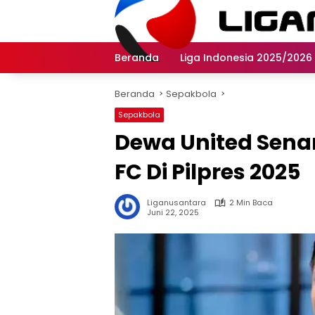
Langsung
ke
konten
Beranda
Liga Indonesia 2025/2026
Beranda
Sepakbola
Sepakbola
Dewa United Sena
FC Di Pilpres 2025
Liganusantara
2 Min Baca
Juni 22, 2025