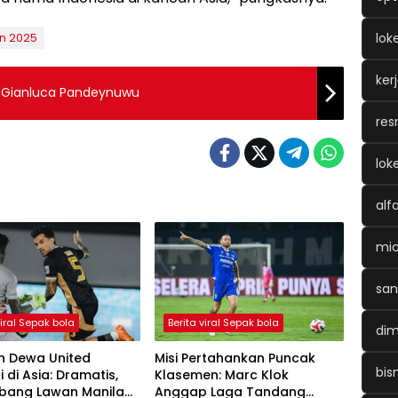
en 2025
lok
ker
ak Gianluca Pandeynuwu
res
lok
alf
mic
san
viral Sepak bola
Berita viral Sepak bola
dim
h Dewa United
Misi Pertahankan Puncak
bis
i di Asia: Dramatis,
Klasemen: Marc Klok
mbang Lawan Manila
Anggap Laga Tandang