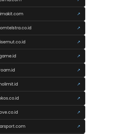
imakit.com
↗
komtelstra.co.id
↗
isemut.co.id
↗
vgame.id
↗
roam.id
↗
nolimit.id
↗
kos.co.id
↗
ove.co.id
↗
arsport.com
↗