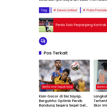
Tag:
Dewa United
Piala Presid
Persis Solo Perpanjang Kontr
Pos Terkait
Berita viral Sepak bola
Berita 
Kian Gacor di Sisi Sayap,
Langka
Berguinho Optimis Persib
Terhent
Bandung Segera Segel Gelar
Skor I