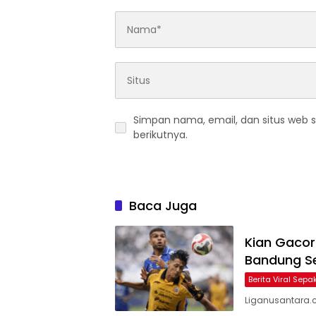
Simpan nama, email, dan situs web 
berikutnya.
Baca Juga
Kian Gacor 
Bandung Se
Berita Viral Sepa
Liganusantara.c