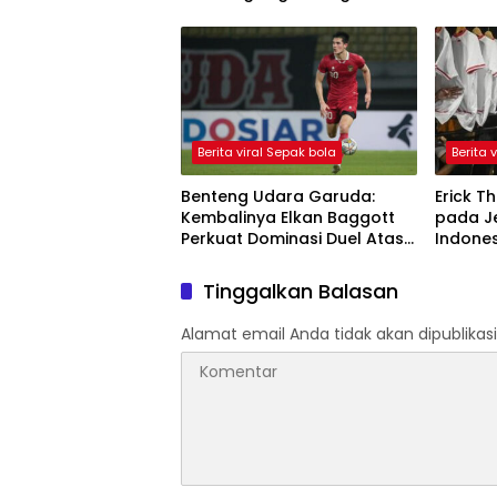
Juara BRI Super League
Digger
Tiket S
Berita viral Sepak bola
Berita 
Benteng Udara Garuda:
Erick Th
Kembalinya Elkan Baggott
pada J
Perkuat Dominasi Duel Atas
Indones
di FIFA Series 2026
“Janga
Negara 
Tinggalkan Balasan
Alamat email Anda tidak akan dipublikasi