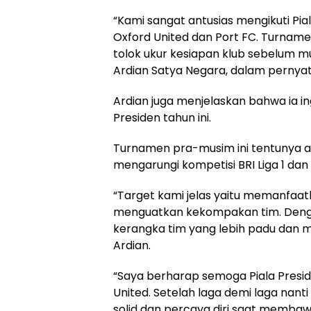
“Kami sangat antusias mengikuti Pia
Oxford United dan Port FC. Turnamen 
tolok ukur kesiapan klub sebelum mu
Ardian Satya Negara, dalam pernyat
Ardian juga menjelaskan bahwa ia 
Presiden tahun ini.
Turnamen pra-musim ini tentunya a
mengarungi kompetisi BRI Liga 1 dan
“Target kami jelas yaitu memanfaat
menguatkan kekompakan tim. Denga
kerangka tim yang lebih padu dan m
Ardian.
“Saya berharap semoga Piala Presid
United. Setelah laga demi laga nanti
solid dan percaya diri saat membaw