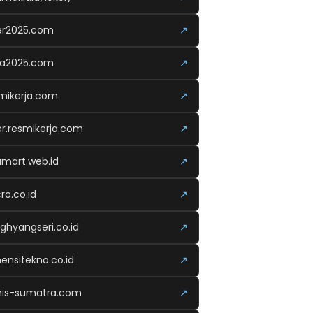
er2025.com
↗
ja2025.com
↗
mikerja.com
↗
er.resmikerja.com
↗
amart.web.id
↗
ro.co.id
↗
ghyangseri.co.id
↗
ensitekno.co.id
↗
nis-sumatra.com
↗