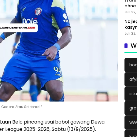
Warum
ohne 
Juli 22
Najle
kasy
Juli 22
W
boo
afy
sit
 Cedera Atau Selebrasi?
gre
 Luan Belo pincang usai bobol gawang Dewa
www
per League 2025-2026, Sabtu (13/9/2025).
kaf