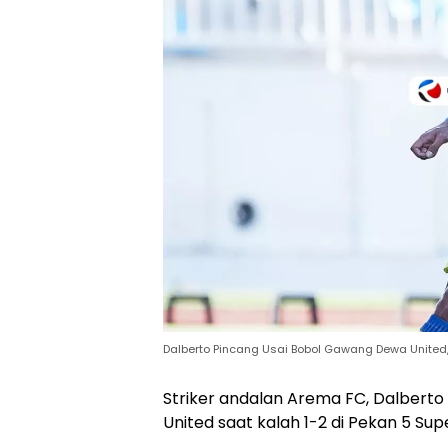
Dalberto Pincang Usai Bobol Gawang Dewa United,
Striker andalan Arema FC, Dalberto
United saat kalah 1-2 di Pekan 5 Su