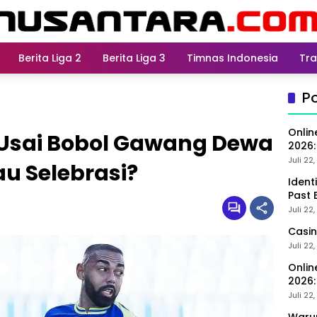
Berita Liga 2
Berita Liga 3
Timnas Indonesia
Tra
P
Onlin
 Usai Bobol Gawang Dewa
2026:
Juli 22
au Selebrasi?
Ident
Past 
Juli 22
Casin
Juli 22
Onlin
2026:
Juli 22