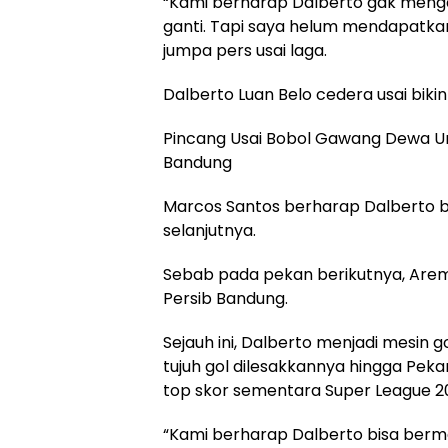
“Kami berharap Dalberto gak mengal
ganti. Tapi saya helum mendapatkan
jumpa pers usai laga.
Dalberto Luan Belo cedera usai bikin
Pincang Usai Bobol Gawang Dewa Uni
Bandung
Marcos Santos berharap Dalberto b
selanjutnya.
Sebab pada pekan berikutnya, Arem
Persib Bandung.
Sejauh ini, Dalberto menjadi mesi
tujuh gol dilesakkannya hingga P
top skor sementara Super League 2
“Kami berharap Dalberto bisa berma