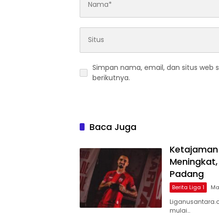
Simpan nama, email, dan situs web 
berikutnya.
Baca Juga
Ketajaman
Meningkat,
Padang
Berita Liga 1
Ma
Liganusantara.c
mulai…