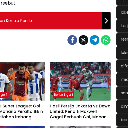
rsebut.
lok
en Kontra Persib
ker
res
lok
alf
mic
san
iga 1
Berita Liga 1
RI Super League: Gol
Hasil Persija Jakarta vs Dewa
dim
 Mariano Peralta Bikin
United: Penalti Maxwell
Ditahan Imbang
Gagal Berbuah Gol, Macan
bis
 FC
Kemayoran Ditahan Imbang