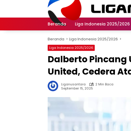
Langsung
ke
konten
Beranda
Liga Indonesia 2025/2026
Beranda
Liga Indonesia 2025/2026
Liga Indonesia 2025/2026
Dalberto Pincang
United, Cedera At
Liganusantara
2 Min Baca
September 15, 2025