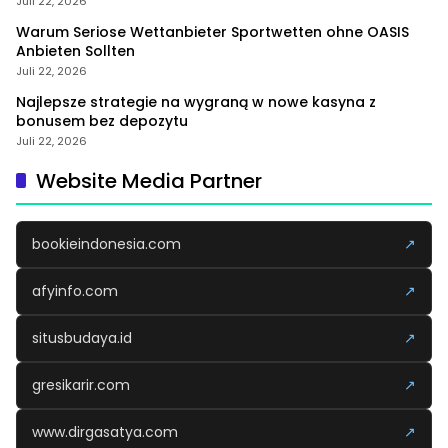
Juli 22, 2026
Warum Seriose Wettanbieter Sportwetten ohne OASIS
Anbieten Sollten
Juli 22, 2026
Najlepsze strategie na wygraną w nowe kasyna z
bonusem bez depozytu
Juli 22, 2026
Website Media Partner
bookieindonesia.com
↗
afyinfo.com
↗
situsbudaya.id
↗
gresikarir.com
↗
www.dirgasatya.com
↗