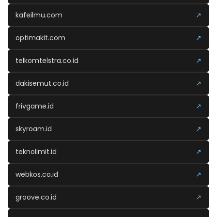
kafeilmu.com
↗
optimakit.com
↗
telkomtelstra.co.id
↗
dakisemut.co.id
↗
frivgame.id
↗
skyroam.id
↗
teknolimit.id
↗
webkos.co.id
↗
groove.co.id
↗