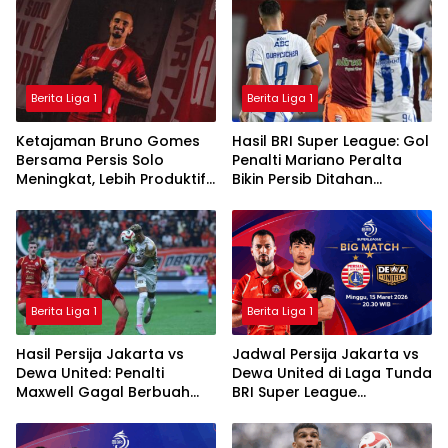
Berita Liga 1
Berita Liga 1
Ketajaman Bruno Gomes
Hasil BRI Super League: Gol
Bersama Persis Solo
Penalti Mariano Peralta
Meningkat, Lebih Produktif
Bikin Persib Ditahan
Dibanding Saat di Semen
Imbang Borneo FC
Padang
Berita Liga 1
Berita Liga 1
Hasil Persija Jakarta vs
Jadwal Persija Jakarta vs
Dewa United: Penalti
Dewa United di Laga Tunda
Maxwell Gagal Berbuah
BRI Super League
Gol, Macan Kemayoran
2025/2026
Ditahan Imbang