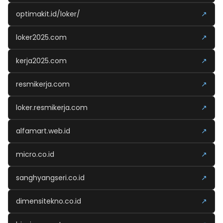
optimakit.id/loker/
↗
loker2025.com
↗
kerja2025.com
↗
resmikerja.com
↗
loker.resmikerja.com
↗
alfamart.web.id
↗
micro.co.id
↗
sanghyangseri.co.id
↗
dimensitekno.co.id
↗