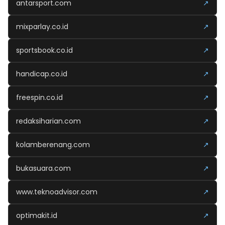
antarsport.com
↗
mixparlay.co.id
↗
sportsbook.co.id
↗
handicap.co.id
↗
freespin.co.id
↗
redaksiharian.com
↗
kolamberenang.com
↗
bukasuara.com
↗
www.teknoadvisor.com
↗
optimakit.id
↗