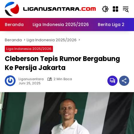
Langsung
ke
konten
Beranda
Liga Indonesia 2025/2026
Berita Liga 2
Beranda
Liga Indonesia 2025/2026
Liga Indonesia 2025/2026
Cleberson Tepis Rumor Bergabung
Ke Persija Jakarta
Liganusantara
2 Min Baca
Juni 25, 2025