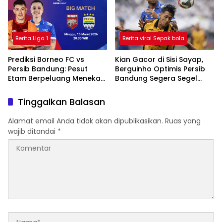
Berita Liga 1
Berita viral Sepak bola
Prediksi Borneo FC vs
Kian Gacor di Sisi Sayap,
Persib Bandung: Pesut
Berguinho Optimis Persib
Etam Berpeluang Menekan
Bandung Segera Segel
Sejak Awal
Gelar Juara BRI Super
League
Tinggalkan Balasan
Alamat email Anda tidak akan dipublikasikan.
Ruas yang
wajib ditandai
*