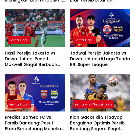
Meningkat, Lebih Produktif
Bikin Persib Ditahan
Dibanding Saat di Semen
Imbang Borneo FC
Padang
Berita Liga 1
Berita Liga 1
Hasil Persija Jakarta vs
Jadwal Persija Jakarta vs
Dewa United: Penalti
Dewa United di Laga Tunda
Maxwell Gagal Berbuah
BRI Super League
Gol, Macan Kemayoran
2025/2026
Ditahan Imbang
Berita Liga 1
Berita viral Sepak bola
Prediksi Borneo FC vs
Kian Gacor di Sisi Sayap,
Persib Bandung: Pesut
Berguinho Optimis Persib
Etam Berpeluang Menekan
Bandung Segera Segel
Sejak Awal
Gelar Juara BRI Super