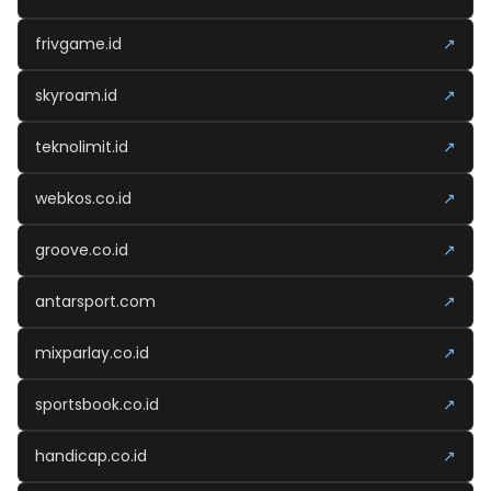
frivgame.id
↗
skyroam.id
↗
teknolimit.id
↗
webkos.co.id
↗
groove.co.id
↗
antarsport.com
↗
mixparlay.co.id
↗
sportsbook.co.id
↗
handicap.co.id
↗