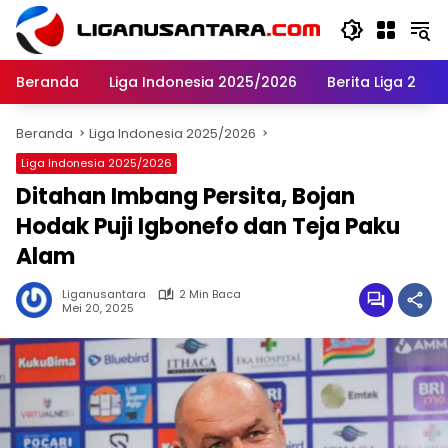
Langsung
ke
konten
Beranda
Liga Indonesia 2025/2026
Berita Liga 2
Beranda
Liga Indonesia 2025/2026
Liga Indonesia 2025/2026
Ditahan Imbang Persita, Bojan
Hodak Puji Igbonefo dan Teja Paku
Alam
Liganusantara
2 Min Baca
Mei 20, 2025