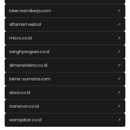
loker.resmikerja.com
↗
alfamart.web.id
↗
micro.co.id
↗
sanghyangseri.co.id
↗
dimensitekno.co.id
↗
bisnis-sumatra.com
↗
siiora.co.id
↗
transicon.co.id
↗
wartajabar.co.id
↗