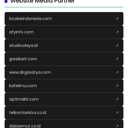
Website Media Partner
bookieindonesia.com
↗
afyinfo.com
↗
situsbudaya.id
↗
gresikarir.com
↗
www.dirgasatya.com
↗
kafeilmu.com
↗
optimakit.com
↗
telkomtelstra.co.id
↗
dakisemut.co.id
↗