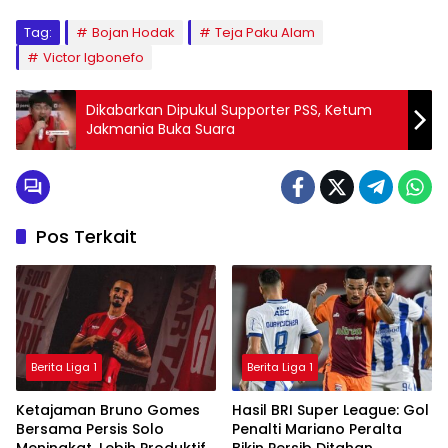
Tag:
Bojan Hodak
Teja Paku Alam
Victor Igbonefo
Dikabarkan Dipukul Supporter PSS, Ketum
Jakmania Buka Suara
Pos Terkait
Berita Liga 1
Berita Liga 1
Ketajaman Bruno Gomes
Hasil BRI Super League: Gol
Bersama Persis Solo
Penalti Mariano Peralta