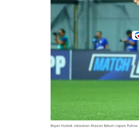
Bojan Hodak Jelaskan Alasan Belum Lepas Putros 