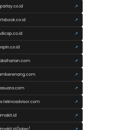
parlay.co.id
↗
rtsbook.co.id
↗
dicap.co.id
↗
espin.co.id
↗
aksiharian.com
↗
lamberenang.com
↗
kasuara.com
↗
.teknoadvisor.com
↗
imakit.id
↗
imakit.id/loker/
↗