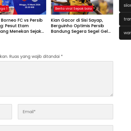
siio
iga 1
Berita viral Sepak bola
tra
i Borneo FC vs Persib
Kian Gacor di Sisi Sayap,
g: Pesut Etam
Berguinho Optimis Persib
uang Menekan Sejak
Bandung Segera Segel Gelar
war
Juara BRI Super League
kan.
Ruas yang wajib ditandai
*