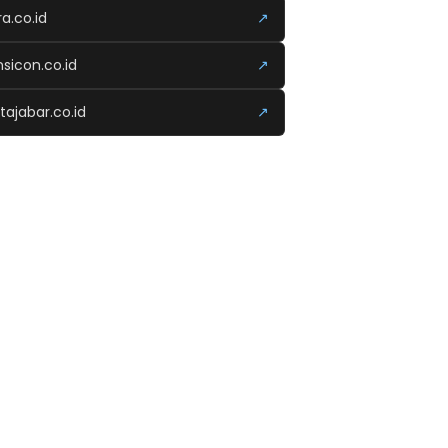
ra.co.id
↗
nsicon.co.id
↗
tajabar.co.id
↗