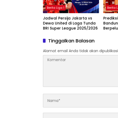
Berita Liga 1
Berita L
Jadwal Persija Jakarta vs
Prediks
Dewa United di Laga Tunda
Bandun
BRI Super League 2025/2026
Berpel
Awal
Tinggalkan Balasan
Alamat email Anda tidak akan dipublikasi