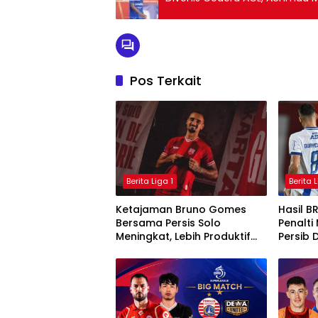
Pos Terkait
Berita Liga 1
Berita L
Ketajaman Bruno Gomes
Hasil B
Bersama Persis Solo
Penalti
Meningkat, Lebih Produktif
Persib 
Dibanding Saat di Semen
Borneo
Padang