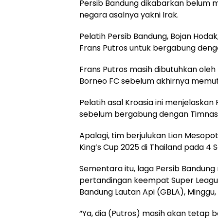
Persib Bandung dikabarkan belum m
negara asalnya yakni Irak.
Pelatih Persib Bandung, Bojan Hoda
Frans Putros untuk bergabung denga
Frans Putros masih dibutuhkan ole
Borneo FC sebelum akhirnya memut
Pelatih asal Kroasia ini menjelaska
sebelum bergabung dengan Timnas 
Apalagi, tim berjulukan Lion Mesopo
King’s Cup 2025 di Thailand pada 4
Sementara itu, laga Persib Bandu
pertandingan keempat Super League
Bandung Lautan Api (GBLA), Minggu, 
“Ya, dia (Putros) masih akan tetap