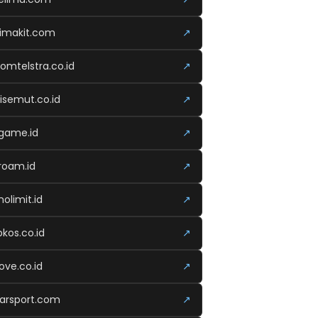
imakit.com
↗
komtelstra.co.id
↗
isemut.co.id
↗
vgame.id
↗
roam.id
↗
nolimit.id
↗
kos.co.id
↗
ove.co.id
↗
arsport.com
↗