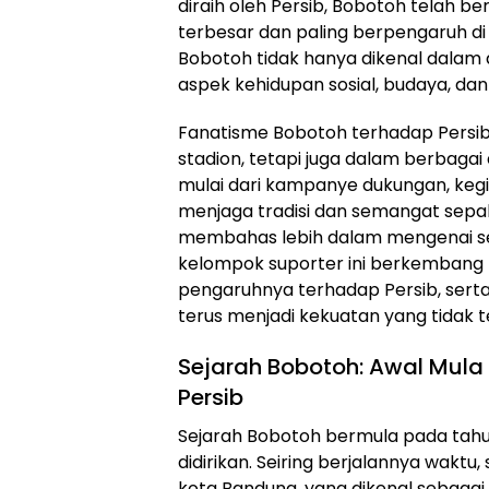
diraih oleh Persib, Bobotoh telah 
terbesar dan paling berpengaruh di
Bobotoh tidak hanya dikenal dalam 
aspek kehidupan sosial, budaya, dan
Fanatisme Bobotoh terhadap Persib
stadion, tetapi juga dalam berbagai 
mulai dari kampanye dukungan, kegi
menjaga tradisi dan semangat sepak 
membahas lebih dalam mengenai se
kelompok suporter ini berkembang 
pengaruhnya terhadap Persib, sert
terus menjadi kekuatan yang tidak 
Sejarah Bobotoh: Awal Mula
Persib
Sejarah Bobotoh bermula pada tahun
didirikan. Seiring berjalannya waktu
kota Bandung, yang dikenal sebagai 