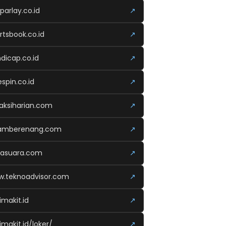
parlay.co.id
↗
rtsbook.co.id
↗
dicap.co.id
↗
espin.co.id
↗
aksiharian.com
↗
lamberenang.com
↗
kasuara.com
↗
.teknoadvisor.com
↗
imakit.id
↗
imakit.id/loker/
↗