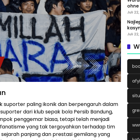
Warum
ohne 
Juli 22
Najle
kasy
Juli 22
W
boo
afy
an
sit
k suporter paling ikonik dan berpengaruh dalam
gre
 suporter dari klub sepak bola Persib Bandung,
pok penggemar biasa, tetapi telah menjadi
www
fanatisme yang tak tergoyahkan terhadap tim
sejarah panjang dan prestasi gemilang yang
kaf