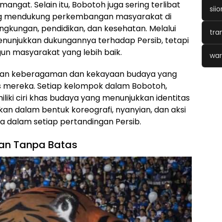
ngat. Selain itu, Bobotoh juga sering terlibat
siio
ang mendukung perkembangan masyarakat di
ngkungan, pendidikan, dan kesehatan. Melalui
tra
menunjukkan dukungannya terhadap Persib, tetapi
 masyarakat yang lebih baik.
war
dengan keberagaman dan kekayaan budaya yang
s mereka. Setiap kelompok dalam Bobotoh,
iliki ciri khas budaya yang menunjukkan identitas
ukkan dalam bentuk koreografi, nyanyian, dan aksi
 dalam setiap pertandingan Persib.
an Tanpa Batas