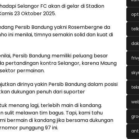
dapi Selangor FC akan di gelar di Stadion
Kamis 23 Oktober 2025.
opt
andang Persib Bandung yakni Rosembergne da
tel
ho ini menilai, timnya semakin solid dan kuat di
dak
ilai, Persib Bandung memiliki peluang besar
fri
a pertandingan kontra Selangor, karena Maung
 sektor permainan.
sky
utkan dirinya yakin Persib Bandung dalam posisi
tek
kan dukungan penuh dari suporter
web
uk menang lagi, terlebih main di kandang.
 sulit melawan tim bagus. Tapi, kami tahu
gro
kami bermain di kandang jika bersama dukungan
nomor punggung 97 ini.
ant