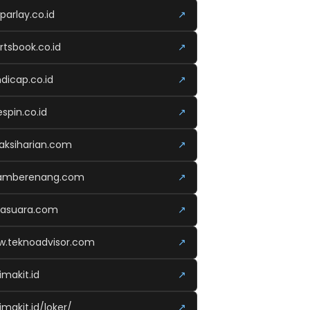
parlay.co.id
↗
rtsbook.co.id
↗
dicap.co.id
↗
espin.co.id
↗
aksiharian.com
↗
lamberenang.com
↗
kasuara.com
↗
.teknoadvisor.com
↗
imakit.id
↗
imakit.id/loker/
↗