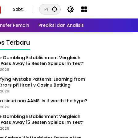
Sabtu
, 8
Agust
nsfer Pemain
Prediksi dan Analisis
us
2026
os Terbaru
e Gambling Establishment Vergleich
 Pass Away 15 Besten Spielos Im Test”
, 2026
ifying Mystake Patterns: Learning from
Errors při Hraní v Casinu BetKing
, 2026
o sicuri non AAMS: Is it worth the hype?
, 2026
e Gambling Establishment Vergleich
 Pass Away 15 Besten Spielos Im Test”
, 2026