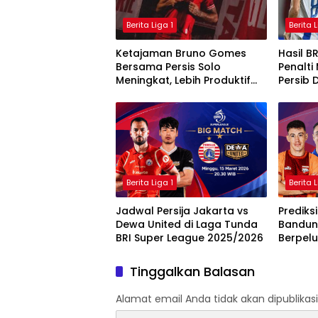
Berita Liga 1
Berita L
Ketajaman Bruno Gomes
Hasil B
Bersama Persis Solo
Penalti
Meningkat, Lebih Produktif
Persib 
Dibanding Saat di Semen
Borneo
Padang
Berita Liga 1
Berita L
Jadwal Persija Jakarta vs
Prediks
Dewa United di Laga Tunda
Bandun
BRI Super League 2025/2026
Berpel
Awal
Tinggalkan Balasan
Alamat email Anda tidak akan dipublikasi