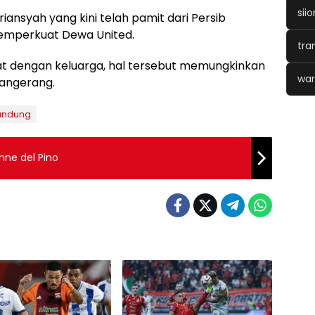
siio
ansyah yang kini telah pamit dari Persib
memperkuat Dewa United.
tra
ekat dengan keluarga, hal tersebut memungkinkan
war
Tangerang.
andung
onne del Pino