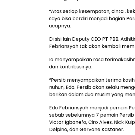
“Atas setiap kesempatan, cinta , ke
saya bisa berdiri menjadi bagian Pe
ucapnya.
Di sisi lain Deputy CEO PT PBB, Ad
Febriansyah tak akan kembali memb
Ia menyampaikan rasa terimakasihny
dan kontribusinya.
“Persib menyampaikan terima kasih 
nuhun, Edo. Persib akan selalu me
berikan dalam dua musim yang menges
Edo Febriansyah menjadi pemain Pe
sebab sebelumnya 7 pemain Persib 
Victor Igbonefo, Ciro Alves, Nick Ku
Delpino, dan Gervane Kastaner.