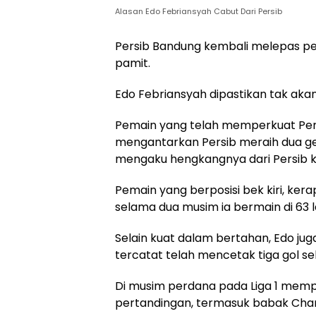
Alasan Edo Febriansyah Cabut Dari Persib
Persib Bandung kembali melepas pema
pamit.
Edo Febriansyah dipastikan tak aka
Pemain yang telah memperkuat Pers
mengantarkan Persib meraih dua gelar
mengaku hengkangnya dari Persib kar
Pemain yang berposisi bek kiri, ker
selama dua musim ia bermain di 63 l
Selain kuat dalam bertahan, Edo 
tercatat telah mencetak tiga gol 
Di musim perdana pada Liga 1 mempe
pertandingan, termasuk babak Cham