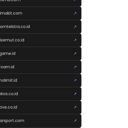
imakit.com
↗
komtelstra.co.id
↗
isemut.co.id
↗
vgame.id
↗
roam.id
↗
nolimit.id
↗
kos.co.id
↗
ove.co.id
↗
arsport.com
↗