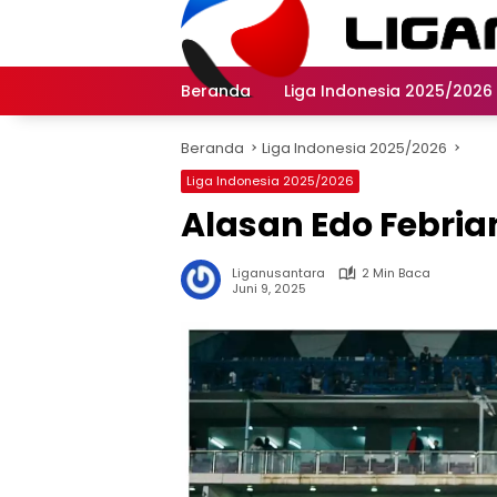
Langsung
ke
konten
Beranda
Liga Indonesia 2025/2026
Beranda
Liga Indonesia 2025/2026
Liga Indonesia 2025/2026
Alasan Edo Febria
Liganusantara
2 Min Baca
Juni 9, 2025