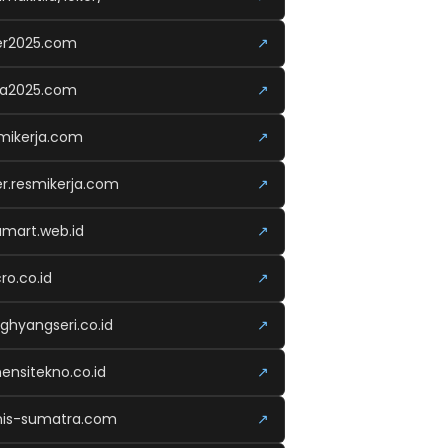
er2025.com
↗
ja2025.com
↗
mikerja.com
↗
er.resmikerja.com
↗
amart.web.id
↗
ro.co.id
↗
ghyangseri.co.id
↗
ensitekno.co.id
↗
nis-sumatra.com
↗