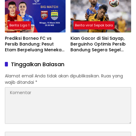
Berita Liga 1
Berita viral Sepak bola
Prediksi Borneo FC vs
Kian Gacor di Sisi Sayap,
Persib Bandung: Pesut
Berguinho Optimis Persib
Etam Berpeluang Menekan
Bandung Segera Segel
Sejak Awal
Gelar Juara BRI Super
League
Tinggalkan Balasan
Alamat email Anda tidak akan dipublikasikan.
Ruas yang
wajib ditandai
*