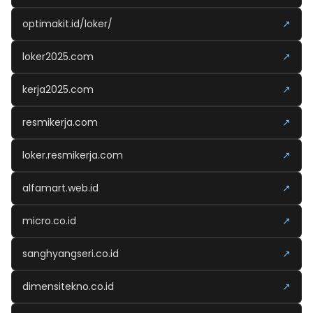
optimakit.id/loker/
↗
loker2025.com
↗
kerja2025.com
↗
resmikerja.com
↗
loker.resmikerja.com
↗
alfamart.web.id
↗
micro.co.id
↗
sanghyangseri.co.id
↗
dimensitekno.co.id
↗