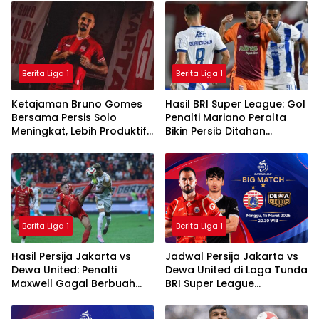
Berita Liga 1
Berita Liga 1
Ketajaman Bruno Gomes
Hasil BRI Super League: Gol
Bersama Persis Solo
Penalti Mariano Peralta
Meningkat, Lebih Produktif
Bikin Persib Ditahan
Dibanding Saat di Semen
Imbang Borneo FC
Padang
Berita Liga 1
Berita Liga 1
Hasil Persija Jakarta vs
Jadwal Persija Jakarta vs
Dewa United: Penalti
Dewa United di Laga Tunda
Maxwell Gagal Berbuah
BRI Super League
Gol, Macan Kemayoran
2025/2026
Ditahan Imbang