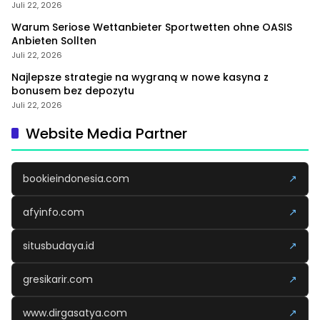
Juli 22, 2026
Warum Seriose Wettanbieter Sportwetten ohne OASIS
Anbieten Sollten
Juli 22, 2026
Najlepsze strategie na wygraną w nowe kasyna z
bonusem bez depozytu
Juli 22, 2026
Website Media Partner
bookieindonesia.com
↗
afyinfo.com
↗
situsbudaya.id
↗
gresikarir.com
↗
www.dirgasatya.com
↗