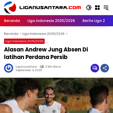
Langsung
ke
konten
Beranda
Liga Indonesia 2025/2026
Berita Liga 2
Beranda
Liga Indonesia 2025/2026
Liga Indonesia 2025/2026
Alasan Andrew Jung Absen Di
latihan Perdana Persib
Liganusantara
2 Min Baca
September 4, 2025