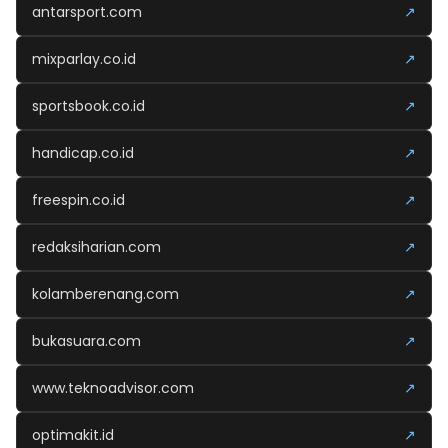
antarsport.com
↗
mixparlay.co.id
↗
sportsbook.co.id
↗
handicap.co.id
↗
freespin.co.id
↗
redaksiharian.com
↗
kolamberenang.com
↗
bukasuara.com
↗
www.teknoadvisor.com
↗
optimakit.id
↗