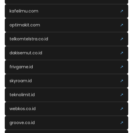
kafeilmu.com
↗
optimakit.com
↗
telkomtelstra.co.id
↗
dakisemut.co.id
↗
frivgame.id
↗
skyroam.id
↗
teknolimit.id
↗
webkos.co.id
↗
groove.co.id
↗