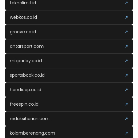
teknolimit.id
↗
webkos.co.id
↗
groove.co.id
↗
antarsport.com
↗
mixparlay.co.id
↗
sportsbook.co.id
↗
handicap.co.id
↗
freespin.co.id
↗
redaksiharian.com
↗
kolamberenang.com
↗