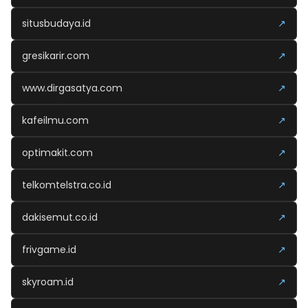
situsbudaya.id
↗
gresikarir.com
↗
www.dirgasatya.com
↗
kafeilmu.com
↗
optimakit.com
↗
telkomtelstra.co.id
↗
dakisemut.co.id
↗
frivgame.id
↗
skyroam.id
↗