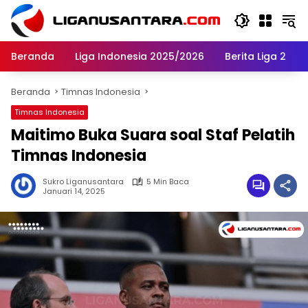
Langsung
ke
konten
Beranda
Liga Indonesia 2025/2026
Berita Liga 2
Beranda
Timnas Indonesia
Timnas Indonesia
Maitimo Buka Suara soal Staf Pelatih
Timnas Indonesia
Sukro Liganusantara
5 Min Baca
Januari 14, 2025