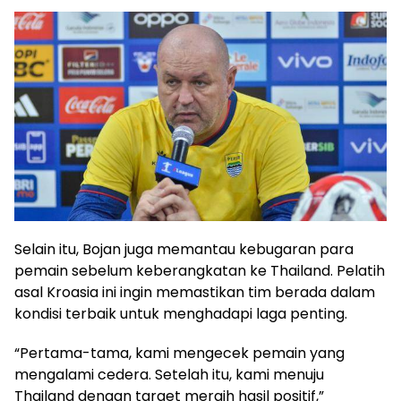
Selain itu, Bojan juga memantau kebugaran para
pemain sebelum keberangkatan ke Thailand. Pelatih
asal Kroasia ini ingin memastikan tim berada dalam
kondisi terbaik untuk menghadapi laga penting.
“Pertama-tama, kami mengecek pemain yang
mengalami cedera. Setelah itu, kami menuju
Thailand dengan target meraih hasil positif,”