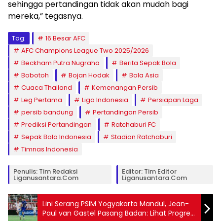
sehingga pertandingan tidak akan mudah bagi
mereka,” tegasnya.
Tag:
16 Besar AFC
AFC Champions League Two 2025/2026
Beckham Putra Nugraha
Berita Sepak Bola
Bobotoh
Bojan Hodak
Bola Asia
Cuaca Thailand
Kemenangan Persib
Leg Pertama
Liga Indonesia
Persiapan Laga
persib bandung
Pertandingan Persib
Prediksi Pertandingan
Ratchaburi FC
Sepak Bola Indonesia
Stadion Ratchaburi
Timnas Indonesia
Penulis: Tim Redaksi
Editor: Tim Editor
Liganusantara.com
Liganusantara.com
Lini Serang PSIM Yogyakarta Mandul, Jean-
Paul van Gastel Pasang Badan: Lihat Progres