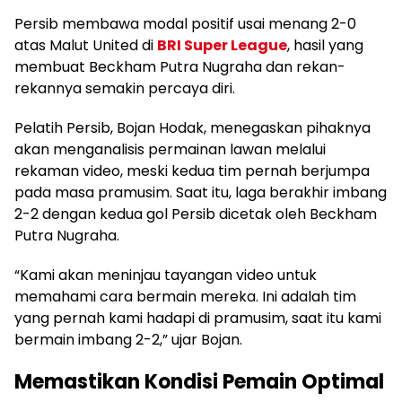
Persib membawa modal positif usai menang 2-0
atas Malut United di
BRI Super League
, hasil yang
membuat Beckham Putra Nugraha dan rekan-
rekannya semakin percaya diri.
Pelatih Persib, Bojan Hodak, menegaskan pihaknya
akan menganalisis permainan lawan melalui
rekaman video, meski kedua tim pernah berjumpa
pada masa pramusim. Saat itu, laga berakhir imbang
2-2 dengan kedua gol Persib dicetak oleh Beckham
Putra Nugraha.
“Kami akan meninjau tayangan video untuk
memahami cara bermain mereka. Ini adalah tim
yang pernah kami hadapi di pramusim, saat itu kami
bermain imbang 2-2,” ujar Bojan.
Memastikan Kondisi Pemain Optimal