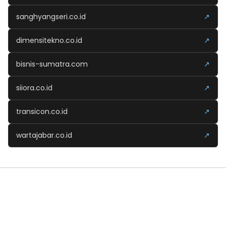
sanghyangseri.co.id
↗
dimensitekno.co.id
↗
bisnis-sumatra.com
↗
siiora.co.id
↗
transicon.co.id
↗
wartajabar.co.id
↗