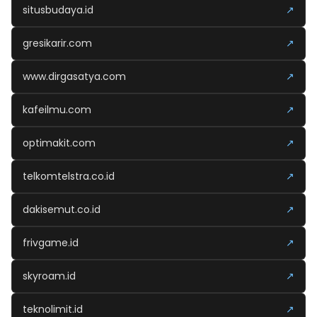
situsbudaya.id
↗
gresikarir.com
↗
www.dirgasatya.com
↗
kafeilmu.com
↗
optimakit.com
↗
telkomtelstra.co.id
↗
dakisemut.co.id
↗
frivgame.id
↗
skyroam.id
↗
teknolimit.id
↗