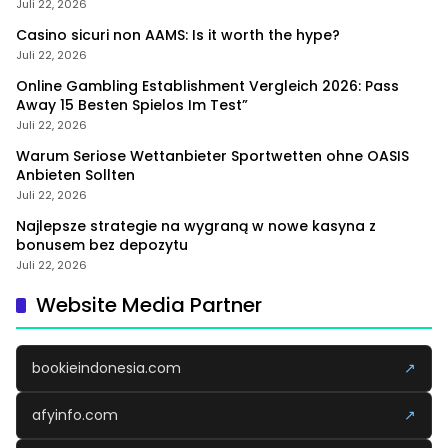
Juli 22, 2026
Casino sicuri non AAMS: Is it worth the hype?
Juli 22, 2026
Online Gambling Establishment Vergleich 2026: Pass
Away 15 Besten Spielos Im Test”
Juli 22, 2026
Warum Seriose Wettanbieter Sportwetten ohne OASIS
Anbieten Sollten
Juli 22, 2026
Najlepsze strategie na wygraną w nowe kasyna z
bonusem bez depozytu
Juli 22, 2026
Website Media Partner
bookieindonesia.com
↗
afyinfo.com
↗