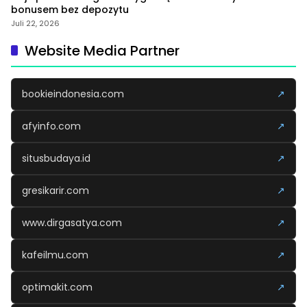
bonusem bez depozytu
Juli 22, 2026
Website Media Partner
bookieindonesia.com
↗
afyinfo.com
↗
situsbudaya.id
↗
gresikarir.com
↗
www.dirgasatya.com
↗
kafeilmu.com
↗
optimakit.com
↗