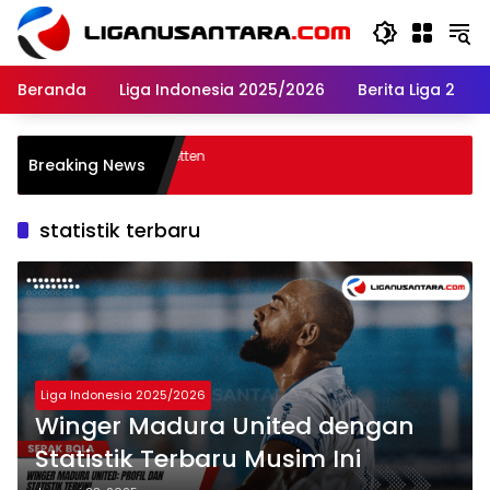
Langsung
ke
konten
Beranda
Liga Indonesia 2025/2026
Berita Liga 2
Wettanbieter Sportwetten
Breaking News
ieten Sollten
statistik terbaru
Liga Indonesia 2025/2026
Winger Madura United dengan
Statistik Terbaru Musim Ini