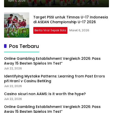
Jalan ke Piala Dunia?
April 5, 2026
Target PSSI untuk Timnas U-17 Indonesia
di ASEAN Championship U-17 2026
Berita Viral Sepak Bola
Maret 6, 2026
Pos Terbaru
Online Gambling Establishment Vergleich 2026: Pass
Away 15 Besten Spielos Im Test”
Juli 22, 2026
Identifying Mystake Patterns: Learning from Past Errors
při Hraní v Casinu BetKing
Juli 22, 2026
Casino sicuri non AAMS: Is it worth the hype?
Juli 22, 2026
Online Gambling Establishment Vergleich 2026: Pass
Away 15 Besten Spielos Im Test”