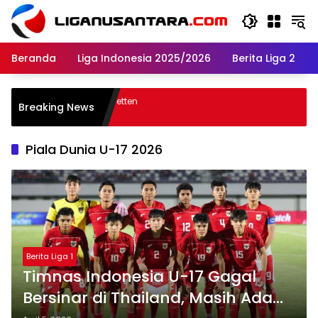
Langsung
ke
konten
Beranda
Liga Indonesia 2025/2026
Berita Liga 2
e Wettanbieter Sportwetten
Breaking News
nbieten Sollten
Piala Dunia U-17 2026
Berita Liga 1
Timnas Indonesia U-17 Gagal
Bersinar di Thailand, Masih Ada