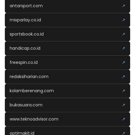
antarsport.com
↗
mixparlay.co.id
↗
sportsbook.co.id
↗
handicap.co.id
↗
freespin.co.id
↗
redaksiharian.com
↗
kolamberenang.com
↗
bukasuara.com
↗
www.teknoadvisor.com
↗
optimakit.id
↗