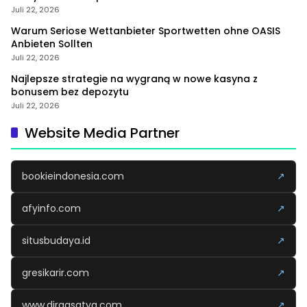
Juli 22, 2026
Warum Seriose Wettanbieter Sportwetten ohne OASIS
Anbieten Sollten
Juli 22, 2026
Najlepsze strategie na wygraną w nowe kasyna z
bonusem bez depozytu
Juli 22, 2026
Website Media Partner
bookieindonesia.com
↗
afyinfo.com
↗
situsbudaya.id
↗
gresikarir.com
↗
www.dirgasatya.com
↗