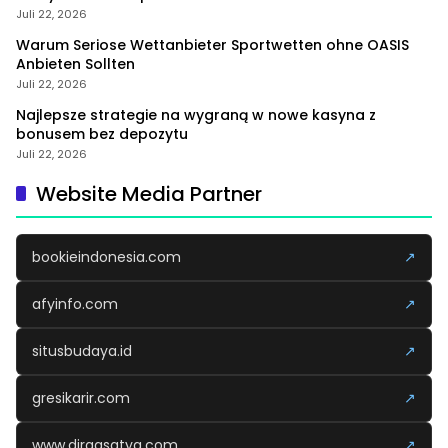
Juli 22, 2026
Warum Seriose Wettanbieter Sportwetten ohne OASIS
Anbieten Sollten
Juli 22, 2026
Najlepsze strategie na wygraną w nowe kasyna z
bonusem bez depozytu
Juli 22, 2026
Website Media Partner
bookieindonesia.com
↗
afyinfo.com
↗
situsbudaya.id
↗
gresikarir.com
↗
www.dirgasatya.com
↗