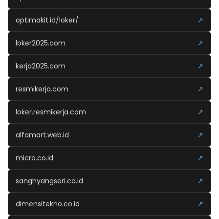
optimakit.id/loker/
↗
loker2025.com
↗
kerja2025.com
↗
resmikerja.com
↗
loker.resmikerja.com
↗
alfamart.web.id
↗
micro.co.id
↗
sanghyangseri.co.id
↗
dimensitekno.co.id
↗