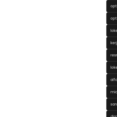
opt
opt
lok
ker
res
lok
alf
mic
san
dim