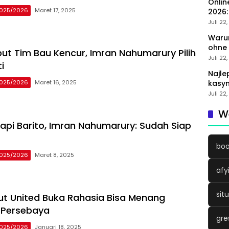
Onlin
2025/2026
Maret 17, 2025
2026:
Juli 22
Warum
ohne 
but Tim Bau Kencur, Imran Nahumarury Pilih
Juli 22
i
Najle
kasy
2025/2026
Maret 16, 2025
Juli 22
W
api Barito, Imran Nahumarury: Sudah Siap
boo
2025/2026
Maret 8, 2025
afy
sit
lut United Buka Rahasia Bisa Menang
 Persebaya
gre
2025/2026
Januari 18, 2025