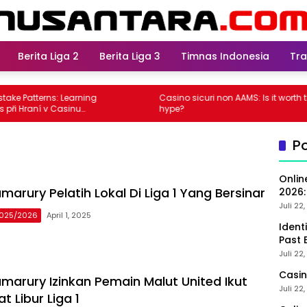
Berita Liga 2
Berita Liga 3
Timnas Indonesia
Tra
tterns: Learning
Casino sicuri non AAMS: Is it worth the
raní v Casinu
hype?
P
Onlin
arury Pelatih Lokal Di Liga 1 Yang Bersinar
2026:
Juli 22
2025/2026
April 1, 2025
Ident
Past 
Juli 22
Casin
marury Izinkan Pemain Malut United Ikut
Juli 22
 Libur Liga 1