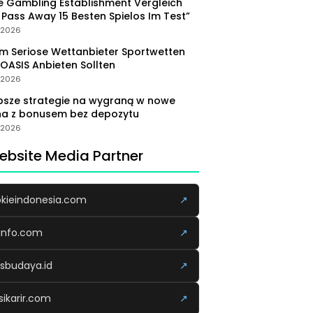
e Gambling Establishment Vergleich
 Pass Away 15 Besten Spielos Im Test”
, 2026
 Seriose Wettanbieter Sportwetten
OASIS Anbieten Sollten
, 2026
psze strategie na wygraną w nowe
na z bonusem bez depozytu
, 2026
ebsite Media Partner
kieindonesia.com
↗
info.com
↗
usbudaya.id
↗
sikarir.com
↗