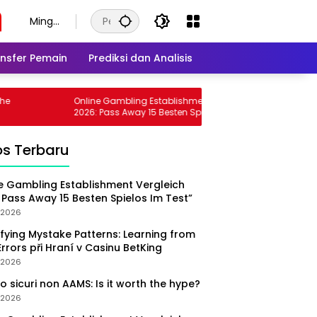
Mingg
u, 9
Agust
nsfer Pemain
Prediksi dan Analisis
us
2026
Online Gambling Establishment Vergleich
Warum Seri
2026: Pass Away 15 Besten Spielos Im
ohne OASIS 
Test”
os Terbaru
e Gambling Establishment Vergleich
 Pass Away 15 Besten Spielos Im Test”
, 2026
ifying Mystake Patterns: Learning from
Errors při Hraní v Casinu BetKing
, 2026
o sicuri non AAMS: Is it worth the hype?
, 2026