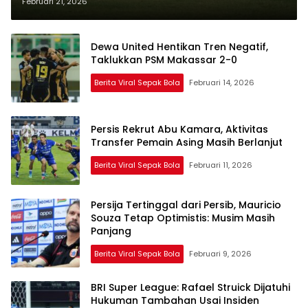
Padang di Super League 2025-
Februari 21, 2026
2026
Dewa United Hentikan Tren Negatif,
Taklukkan PSM Makassar 2-0
Berita Viral Sepak Bola
Februari 14, 2026
Persis Rekrut Abu Kamara, Aktivitas
Transfer Pemain Asing Masih Berlanjut
Berita Viral Sepak Bola
Februari 11, 2026
Persija Tertinggal dari Persib, Mauricio
Souza Tetap Optimistis: Musim Masih
Panjang
Berita Viral Sepak Bola
Februari 9, 2026
BRI Super League: Rafael Struick Dijatuhi
Hukuman Tambahan Usai Insiden