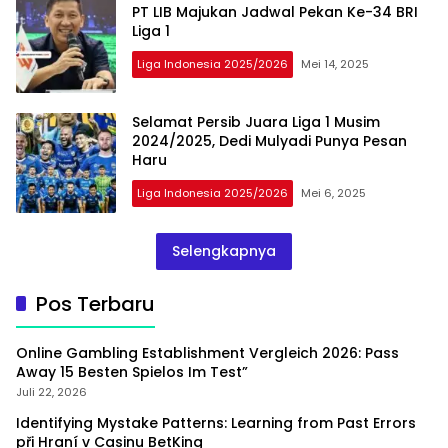
PT LIB Majukan Jadwal Pekan Ke-34 BRI
Liga 1
Liga Indonesia 2025/2026
Mei 14, 2025
Selamat Persib Juara Liga 1 Musim
2024/2025, Dedi Mulyadi Punya Pesan
Haru
Liga Indonesia 2025/2026
Mei 6, 2025
Selengkapnya
Pos Terbaru
Online Gambling Establishment Vergleich 2026: Pass
Away 15 Besten Spielos Im Test”
Juli 22, 2026
Identifying Mystake Patterns: Learning from Past Errors
při Hraní v Casinu BetKing