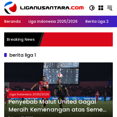
Langsung
ke
konten
Beranda
Liga Indonesia 2025/2026
Berita Liga 2
Breaking News
berita liga 1
Liga Indonesia 2025/2026
Penyebab Malut United Gagal
Meraih Kemenangan atas Semen