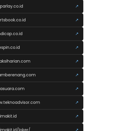
parlay.co.id
↗
rtsbook.co.id
↗
dicap.co.id
↗
espin.co.id
↗
aksiharian.com
↗
lamberenang.com
↗
kasuara.com
↗
.teknoadvisor.com
↗
imakit.id
↗
imakit.id/loker/
↗