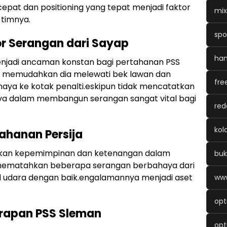
 cepat dan positioning yang tepat menjadi faktor
mix
timnya.
spo
or Serangan dari Sayap
han
 menjadi ancaman konstan bagi pertahanan PSS
a memudahkan dia melewati bek lawan dan
fre
a ke kotak penalti.eskipun tidak mencatatkan
nya dalam membangun serangan sangat vital bagi
red
ko
tahanan Persija
kkan kepemimpinan dan ketenangan dalam
bu
l mematahkan beberapa serangan berbahaya dari
udara dengan baik.engalamannya menjadi aset
www
opt
arapan PSS Sleman
opt