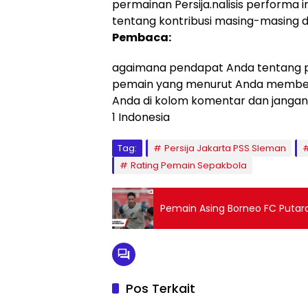
permainan Persija.nalisis performa
tentang kontribusi masing-masing d
Pembaca:
agaimana pendapat Anda tentang p
pemain yang menurut Anda memberika
Anda di kolom komentar dan jangan 
1 Indonesia
Tag:
Persija Jakarta PSS Sleman
Rating Pemain Sepakbola
Pemain Asing Borneo FC Putara
Pos Terkait