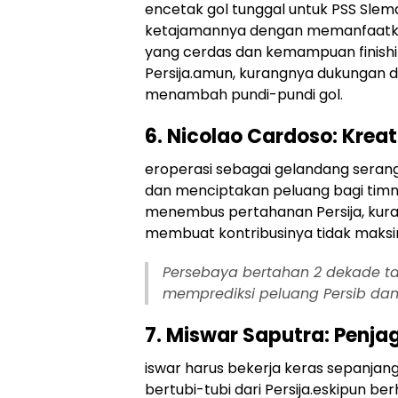
encetak gol tunggal untuk PSS Slem
ketajamannya dengan memanfaatka
yang cerdas dan kemampuan finish
Persija.amun, kurangnya dukungan d
menambah pundi-pundi gol.
6. Nicolao Cardoso: Krea
eroperasi sebagai gelandang seran
dan menciptakan peluang bagi timn
menembus pertahanan Persija, kura
membuat kontribusinya tidak maksi
Persebaya bertahan 2 dekade ta
memprediksi peluang Persib dan 
7. Miswar Saputra: Penj
iswar harus bekerja keras sepanja
bertubi-tubi dari Persija.eskipun 