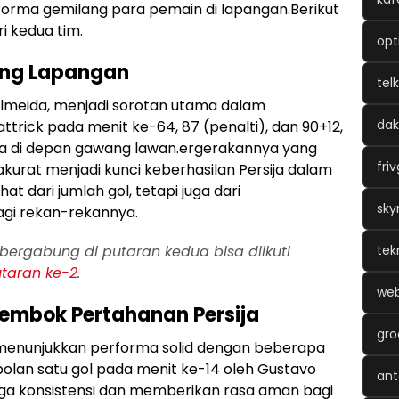
rforma gemilang para pemain di lapangan.Berikut
i kedua tim.
opt
tang Lapangan
tel
Almeida, menjadi sorotan utama dalam
dak
trick pada menit ke-64, 87 (penalti), dan 90+12,
 di depan gawang lawan.ergerakannya yang
fri
akurat menjadi kunci keberhasilan Persija dalam
hat dari jumlah gol, tetapi juga dari
sky
i rekan-rekannya.
bergabung di putaran kedua bisa diikuti
tek
taran
ke
-2
.
web
Tembok Pertahanan Persija
gro
 menunjukkan performa solid dengan beberapa
olan satu gol pada menit ke-14 oleh Gustavo
ant
aga konsistensi dan memberikan rasa aman bagi