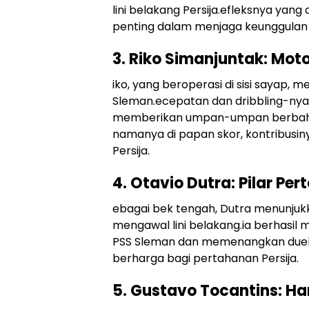
lini belakang Persija.efleksnya yang
penting dalam menjaga keunggulan 
3. Riko Simanjuntak: Mot
iko, yang beroperasi di sisi sayap,
Sleman.ecepatan dan dribbling-ny
memberikan umpan-umpan berbahay
namanya di papan skor, kontribusi
Persija.
4. Otavio Dutra: Pilar Per
ebagai bek tengah, Dutra menunju
mengawal lini belakang.ia berhasi
PSS Sleman dan memenangkan duel 
berharga bagi pertahanan Persija.
5. Gustavo Tocantins: H