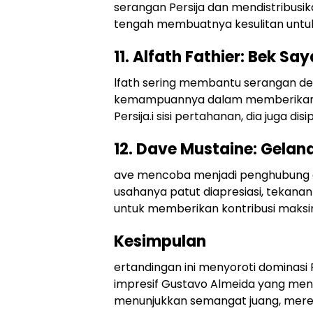
serangan Persija dan mendistribusika
tengah membuatnya kesulitan untu
11. Alfath Fathier: Bek Say
lfath sering membantu serangan deng
kemampuannya dalam memberikan 
Persija.i sisi pertahanan, dia juga d
12. Dave Mustaine: Gela
ave mencoba menjadi penghubung an
usahanya patut diapresiasi, tekana
untuk memberikan kontribusi maksi
Kesimpulan
ertandingan ini menyoroti dominasi 
impresif Gustavo Almeida yang men
menunjukkan semangat juang, mereka