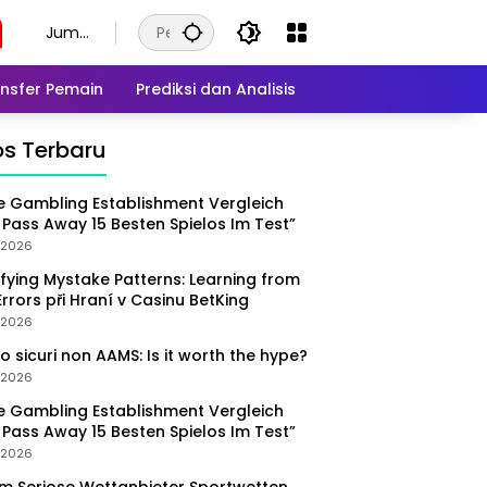
Juma
t, 7
Agust
nsfer Pemain
Prediksi dan Analisis
us
2026
os Terbaru
e Gambling Establishment Vergleich
 Pass Away 15 Besten Spielos Im Test”
, 2026
ifying Mystake Patterns: Learning from
Errors při Hraní v Casinu BetKing
, 2026
o sicuri non AAMS: Is it worth the hype?
, 2026
e Gambling Establishment Vergleich
 Pass Away 15 Besten Spielos Im Test”
, 2026