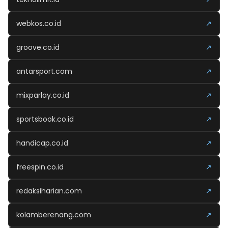
webkos.co.id
↗
groove.co.id
↗
antarsport.com
↗
mixparlay.co.id
↗
sportsbook.co.id
↗
handicap.co.id
↗
freespin.co.id
↗
redaksiharian.com
↗
kolamberenang.com
↗