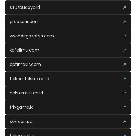
situsbudaya.id
↗
gresikarir.com
↗
www.dirgasatya.com
↗
kafeilmu.com
↗
optimakit.com
↗
telkomtelstra.co.id
↗
dakisemut.co.id
↗
frivgame.id
↗
skyroam.id
↗
teknolimit.id
↗