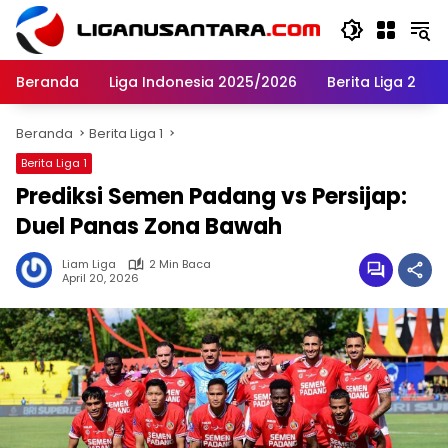
Langsung
ke
konten
Beranda
Liga Indonesia 2025/2026
Berita Liga 2
Beranda
Berita Liga 1
Berita Liga 1
Prediksi Semen Padang vs Persijap:
Duel Panas Zona Bawah
Liam Liga
2 Min Baca
April 20, 2026