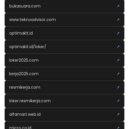
bukasuara.com
↗
www.teknoadvisor.com
↗
optimakit.id
↗
optimakit.id/loker/
↗
loker2025.com
↗
kerja2025.com
↗
resmikerja.com
↗
loker.resmikerja.com
↗
alfamart.web.id
↗
micro.co.id
↗