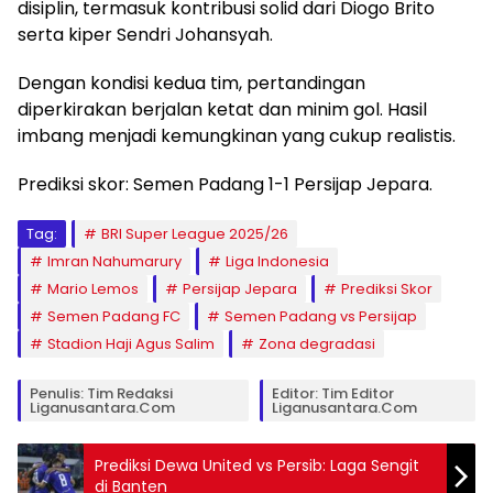
disiplin, termasuk kontribusi solid dari Diogo Brito
serta kiper Sendri Johansyah.
Dengan kondisi kedua tim, pertandingan
diperkirakan berjalan ketat dan minim gol. Hasil
imbang menjadi kemungkinan yang cukup realistis.
Prediksi skor: Semen Padang 1-1 Persijap Jepara.
Tag:
BRI Super League 2025/26
Imran Nahumarury
Liga Indonesia
Mario Lemos
Persijap Jepara
Prediksi Skor
Semen Padang FC
Semen Padang vs Persijap
Stadion Haji Agus Salim
Zona degradasi
Penulis: Tim Redaksi
Editor: Tim Editor
Liganusantara.com
Liganusantara.com
Prediksi Dewa United vs Persib: Laga Sengit
di Banten